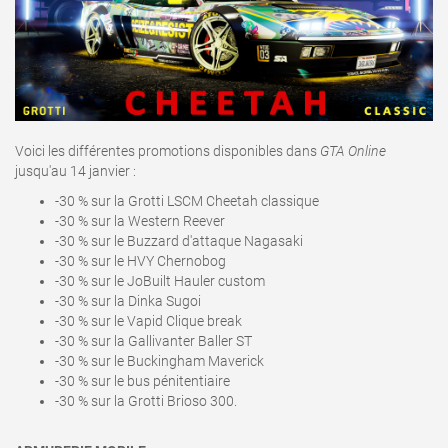
Voici les différentes promotions disponibles dans
GTA Online
jusqu'au 14 janvier :
-30 % sur la Grotti LSCM Cheetah classique
-30 % sur la Western Reever
-30 % sur le Buzzard d'attaque Nagasaki
-30 % sur le HVY Chernobog
-30 % sur le JoBuilt Hauler custom
-30 % sur la Dinka Sugoi
-30 % sur le Vapid Clique break
-30 % sur la Gallivanter Baller ST
-30 % sur le Buckingham Maverick
-30 % sur le bus pénitentiaire
-30 % sur la Grotti Brioso 300.