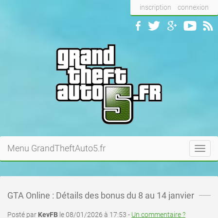
inscription
connexion
Menu GrandTheftAuto5.fr
Toggl
navig
GTA Online : Détails des bonus du 8 au 14 janvier
Posté par
KevFB
le 08/01/2026 à 17:53 -
Un commentaire ?