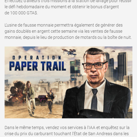
Effectuez d'ailleurs trois missions à la station de lavage pour réussir
le défi hebdomadaire du moment et obtenir le bonus d'argent
de 100 000 GTA$.
L'usine de fausse monnaie permettra également de générer des
gains doublés en argent cette semaine via les ventes de fausse
monnaie, depuis le lieu de production de motards ou la boîte de nuit.
Dans le même temps, vendez vos services à l'IAA et enquêtez sur la
crise du prix du carburant touchant l'État de San Andreas dans les