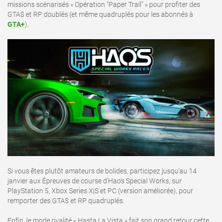
missions scénarisés « Opération "Paper Trail" » pour profiter des
GTA$ et RP doublés (et même quadruplés pour les abonnés à
GTA+
).
Si vous êtes plutôt amateurs de bolides, participez jusqu'au 14
janvier aux Épreuves de course d'Hao's Special Works, sur
PlayStation 5, Xbox Series X|S et PC (version améliorée), pour
remporter des GTA$ et RP quadruplés.
Enfin, le mode rivalité « Hasta La Vista » fait son grand retour cette