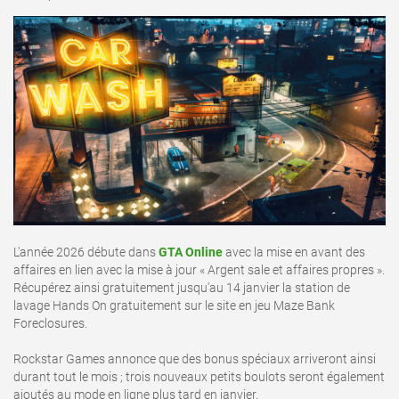
L'année 2026 débute dans
GTA Online
avec la mise en avant des
affaires en lien avec la mise à jour « Argent sale et affaires propres ».
Récupérez ainsi gratuitement jusqu'au 14 janvier la station de
lavage Hands On gratuitement sur le site en jeu Maze Bank
Foreclosures.
Rockstar Games annonce que des bonus spéciaux arriveront ainsi
durant tout le mois ; trois nouveaux petits boulots seront également
ajoutés au mode en ligne plus tard en janvier.