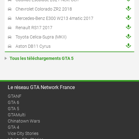
Chevrolet Colorado ZR2 2018
Mercedes-Benz E300 W213 4matic 2017
Renault RS17 2017
Toyota Celica-Supra (MKII)
Aston DB11 Cyrus
Tous les téléchargements GTA 5
Le réseau GTA Network France
GTANF
GTA 6
GTA 5
GTAMulti
Chinatown Wars
GTA 4
Vice City Stories