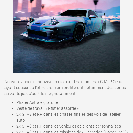
Nouvelle année et nouveau mois pour les abonnés à GTA+ ! Ceux
ayant souscrit à l'offre premium profiteront notamment des bonus
suivants jusqu'au 4 février, notamment
:
Pfister Astrale gratuite
Veste de travail « Pfister assortie »
2x GTA$ et RP dans les phases finales des vols de l'atelier
auto
2x GTA$ et RP dans les véhicules de clients personnalisés
2x GTA$ et RP dans les missions de « Opération "Paper Trail" »