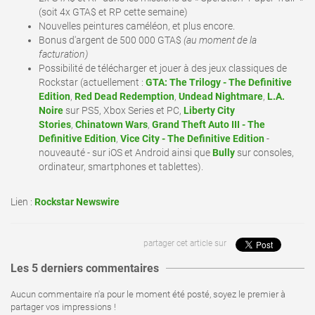
(soit 4x GTA$ et RP cette semaine)
Nouvelles peintures caméléon, et plus encore.
Bonus d'argent de 500 000 GTA$
(au moment de la
facturation)
Possibilité de télécharger et jouer à des jeux classiques de
Rockstar (actuellement :
GTA: The Trilogy - The Definitive
Edition
,
Red Dead Redemption
,
Undead Nightmare
,
L.A.
Noire
sur PS5, Xbox Series et PC,
Liberty City
Stories
,
Chinatown Wars
,
Grand Theft Auto III - The
Definitive Edition
,
Vice City - The Definitive Edition
-
nouveauté - sur iOS et Android ainsi que
Bully
sur consoles,
ordinateur, smartphones et tablettes).
Lien :
Rockstar Newswire
partager cet article sur
Les 5 derniers commentaires
Aucun commentaire n'a pour le moment été posté, soyez le premier à
partager vos impressions !