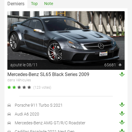
Derniers
Top
Note
ajouté le 08/11
65681
Mercedes-Benz SL65 Black Series 2009
dans Véhicules
(123 votes)
Porsche 911 Turbo S 2021
Audi A6 2020
Mercedes-Benz AMG GT/R/C Roadster
Cadillac Escalade 2021 Next Gen