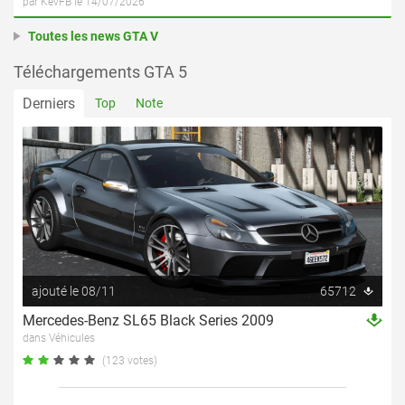
par KevFB le 14/07/2026
Toutes les news GTA V
Téléchargements GTA 5
Derniers
Top
Note
ajouté le 08/11
65712
Mercedes-Benz SL65 Black Series 2009
dans Véhicules
(123 votes)