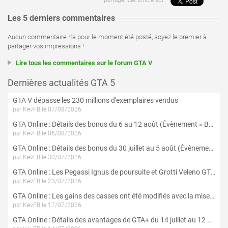
Les 5 derniers commentaires
Aucun commentaire n'a pour le moment été posté, soyez le premier à
partager vos impressions !
Lire tous les commentaires sur le forum GTA V
Dernières actualités GTA 5
GTA V dépasse les 230 millions d'exemplaires vendus
par KevFB le 07/08/2026
GTA Online : Détails des bonus du 6 au 12 août (Évènement « Braquages de l'été » - Suite et fin)
par KevFB le 06/08/2026
GTA Online : Détails des bonus du 30 juillet au 5 août (Évènement « Braquages d'été »)
par KevFB le 30/07/2026
GTA Online : Les Pegassi Ignus de poursuite et Grotti Veleno GT sont maintenant disponibles
par KevFB le 23/07/2026
GTA Online : Les gains des casses ont été modifiés avec la mise à jour « Le Braquage du Kortz Center »
par KevFB le 17/07/2026
GTA Online : Détails des avantages de GTA+ du 14 juillet au 12 août