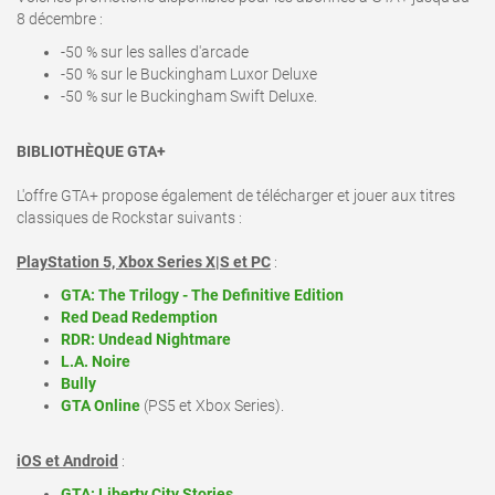
8 décembre
:
-50 % sur les salles d'arcade
-50 % sur le Buckingham Luxor Deluxe
-50 % sur le Buckingham Swift Deluxe.
BIBLIOTHÈQUE GTA+
L'offre GTA+ propose également de télécharger et jouer aux titres
classiques de Rockstar suivants :
PlayStation 5, Xbox Series X|S et PC
:
GTA: The Trilogy - The Definitive Edition
Red Dead Redemption
RDR: Undead Nightmare
L.A. Noire
Bully
GTA Online
(PS5 et Xbox Series).
iOS et Android
:
GTA: Liberty City Stories