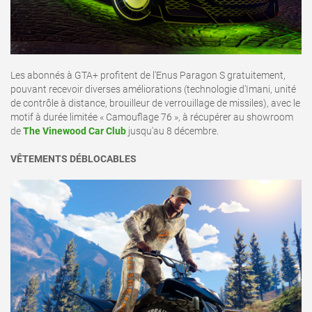
Les abonnés à GTA+ profitent de l'Enus Paragon S gratuitement,
pouvant recevoir diverses améliorations (technologie d'Imani, unité
de contrôle à distance, brouilleur de verrouillage de missiles), avec le
motif à durée limitée « Camouflage 76 », à récupérer au showroom
de
The Vinewood Car Club
jusqu'au 8 décembre.
VÊTEMENTS DÉBLOCABLES