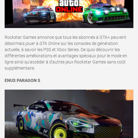
Rockstar Games annonce que tous les abonnés à GTA+ peuvent
désormais jouer à
GTA Online
sur les consoles de génération
actuelle, à savoir les PS5 et Xbox Series. De quoi découvrir les
différentes améliorations et avantages spéciaux pour le mode en
ligne ainsi qu'accéder à d'autres jeux Rockstar Games sans coût
supplémentaire.
ENUS PARAGON S