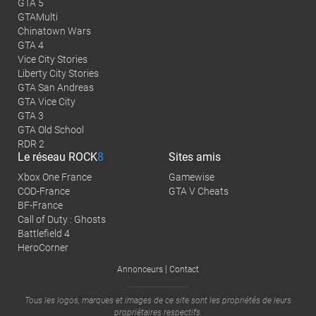
GTA 5
GTAMulti
Chinatown Wars
GTA 4
Vice City Stories
Liberty City Stories
GTA San Andreas
GTA Vice City
GTA 3
GTA Old School
RDR 2
Le réseau
ROCK
8
Sites amis
Xbox One France
Gamewise
COD-France
GTA V Cheats
BF-France
Call of Duty : Ghosts
Battlefield 4
HeroCorner
|
Annonceurs
Contact
Tous les logos, marques et images de ce site sont les propriétés de leurs
propriétaires respectifs.