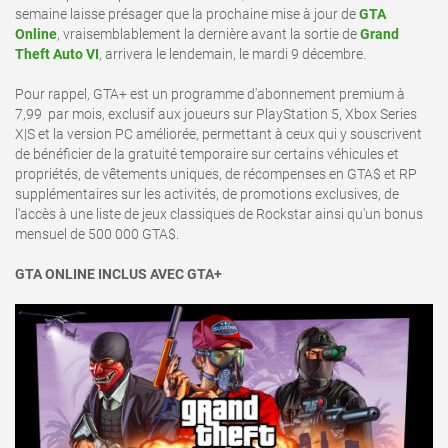
semaine laisse présager que la prochaine mise à jour de
GTA
Online
, vraisemblablement la dernière avant la sortie de
Grand
Theft Auto VI
, arrivera le lendemain, le mardi 9 décembre.
Pour rappel, GTA+ est un programme d'abonnement premium à
7,99  par mois, exclusif aux joueurs sur PlayStation 5, Xbox Series
X|S et la version PC améliorée, permettant à ceux qui y souscrivent
de bénéficier de la gratuité temporaire sur certains véhicules et
propriétés, de vêtements uniques, de récompenses en GTA$ et RP
supplémentaires sur les activités, de promotions exclusives, de
l'accès à une liste de jeux classiques de Rockstar ainsi qu'un bonus
mensuel de 500 000 GTA$.
GTA ONLINE INCLUS AVEC GTA+