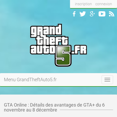
inscription
connexion
Menu GrandTheftAuto5.fr
Toggl
navig
GTA Online : Détails des avantages de GTA+ du 6
novembre au 8 décembre