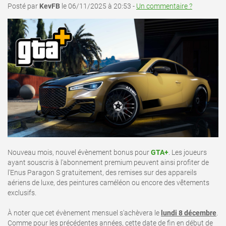
Posté par
KevFB
le 06/11/2025 à 20:53 -
Un commentaire ?
Nouveau mois, nouvel évènement bonus pour
GTA+
. Les joueurs
ayant souscris à l'abonnement premium peuvent ainsi profiter de
l'Enus Paragon S gratuitement, des remises sur des appareils
aériens de luxe, des peintures caméléon ou encore des vêtements
exclusifs.
À noter que cet évènement mensuel s'achèvera le
lundi 8 décembre
.
Comme pour les précédentes années, cette date de fin en début de