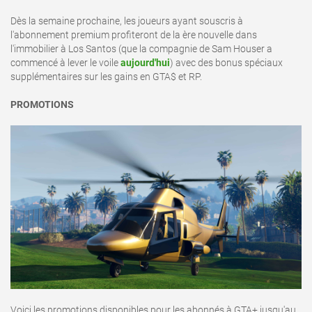
Dès la semaine prochaine, les joueurs ayant souscris à
l'abonnement premium profiteront de la ère nouvelle dans
l'immobilier à Los Santos (que la compagnie de Sam Houser a
commencé à lever le voile
aujourd'hui
) avec des bonus spéciaux
supplémentaires sur les gains en GTA$ et RP.
PROMOTIONS
Voici les promotions disponibles pour les abonnés à GTA+ jusqu'au