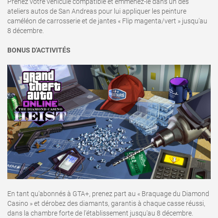
Prenez votre véhicule compatible et emmenez-le dans un des
ateliers autos de San Andreas pour lui appliquer les peinture
caméléon de carrosserie et de jantes « Flip magenta/vert » jusqu'au
8 décembre.
BONUS D'ACTIVITÉS
En tant qu'abonnés à GTA+, prenez part au « Braquage du Diamond
Casino » et dérobez des diamants, garantis à chaque casse réussi,
dans la chambre forte de l'établissement jusqu'au 8 décembre.