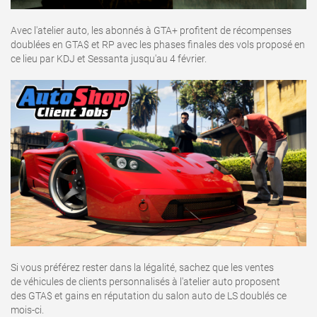
Avec l'atelier auto, les abonnés à GTA+ profitent de récompenses
doublées en GTA$ et RP avec les phases finales des vols proposé en
ce lieu par KDJ et Sessanta jusqu'au 4 février.
Si vous préférez rester dans la légalité, sachez que les ventes
de véhicules de clients personnalisés à l'atelier auto proposent
des GTA$ et gains en réputation du salon auto de LS doublés ce
mois-ci.