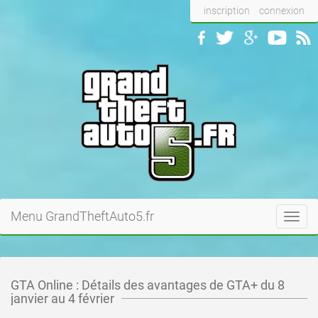
inscription
connexion
Menu GrandTheftAuto5.fr
Toggl
navig
GTA Online : Détails des avantages de GTA+ du 8
janvier au 4 février