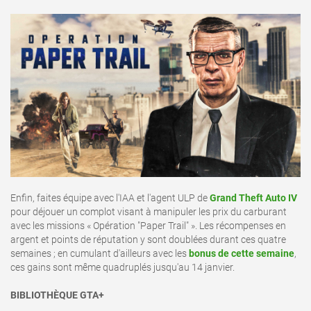
Enfin, faites équipe avec l'IAA et l'agent ULP de
Grand Theft Auto IV
pour déjouer un complot visant à manipuler les prix du carburant
avec les missions « Opération "Paper Trail" ». Les récompenses en
argent et points de réputation y sont doublées durant ces quatre
semaines ; en cumulant d'ailleurs avec les
bonus de cette semaine
,
ces gains sont même quadruplés jusqu'au 14 janvier.
BIBLIOTHÈQUE GTA+