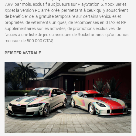
7,99  par mois, exclusif aux joueurs sur PlayStation 5, Xbox Series
X|S et la version PC améliorée, permettant à ceux qui y souscrivent
de bénéficier de la gratuité temporaire sur certains véhicules et
propriétés, de vêtements uniques, de récompenses en GTA$ et RP
supplémentaires sur les activités, de promotions exclusives, de
l'accès à une liste de jeux classiques de Rockstar ainsi qu'un bonus
mensuel de 500 000 GTA$.
PFISTER ASTRALE