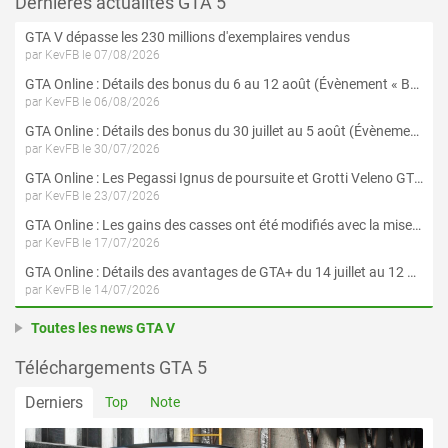
Dernières actualités GTA 5
GTA V dépasse les 230 millions d'exemplaires vendus
par KevFB le 07/08/2026
GTA Online : Détails des bonus du 6 au 12 août (Évènement « Braquages de l'été » - Suite et fin)
par KevFB le 06/08/2026
GTA Online : Détails des bonus du 30 juillet au 5 août (Évènement « Braquages d'été »)
par KevFB le 30/07/2026
GTA Online : Les Pegassi Ignus de poursuite et Grotti Veleno GT sont maintenant disponibles
par KevFB le 23/07/2026
GTA Online : Les gains des casses ont été modifiés avec la mise à jour « Le Braquage du Kortz Center »
par KevFB le 17/07/2026
GTA Online : Détails des avantages de GTA+ du 14 juillet au 12 août
par KevFB le 14/07/2026
Toutes les news GTA V
Téléchargements GTA 5
Derniers
Top
Note