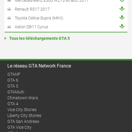
Mercedes-Benz E300 W213 4matic 2017
Renault RS17 2017
Toyota Celica-Supra (MKII)
Aston DB11 Cyrus
Tous les téléchargements GTA 5
Le réseau GTA Network France
GTANF
GTA 6
GTA 5
GTAMulti
Chinatown Wars
GTA 4
Vice City Stories
Liberty City Stories
GTA San Andreas
GTA Vice City