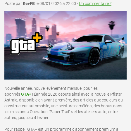
Posté par
KevFB
le 08/01/2026 à 22:00 -
Un commentaire ?
Nouvelle année, nouvel évènement mensuel pour les
abonnés
GTA+
! L'année 2026 débute ainsi avec la nouvelle Pfister
Astrale, disponible en avant-première, des articles aux couleurs du
constructeur automobile, une peinture caméléon, des bonus dans
les missions « Opération "Paper Trail" » et les ateliers auto, entre
autres, jusqu'au 4 février.
Pour rappel, GTA+ est un programme d'abonnement premium à