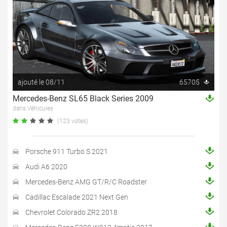
ajouté le 08/11
65705
Mercedes-Benz SL65 Black Series 2009
dans Véhicules
(123 votes)
Porsche 911 Turbo S 2021
Audi A6 2020
Mercedes-Benz AMG GT/R/C Roadster
Cadillac Escalade 2021 Next Gen
Chevrolet Colorado ZR2 2018