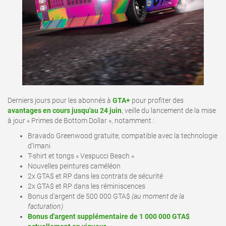
Derniers jours pour les abonnés à
GTA+
pour profiter des
avantages en cours jusqu'au 24 juin
, veille du lancement de la mise
à jour « Primes de Bottom Dollar », notamment
:
Bravado Greenwood gratuite, compatible avec la technologie
d'Imani
T-shirt et tongs « Vespucci Beach »
Nouvelles peintures caméléon
2x GTA$ et RP dans les contrats de sécurité
2x GTA$ et RP dans les réminiscences
Bonus d'argent de 500 000 GTA$
(au moment de la
facturation)
Bonus d'argent supplémentaire de 1 000 000 GTA$