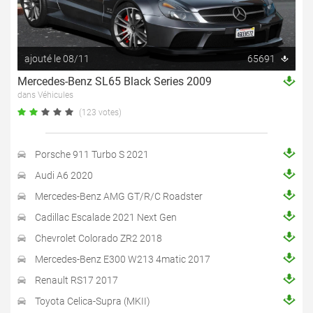
ajouté le 08/11
65691
Mercedes-Benz SL65 Black Series 2009
dans Véhicules
(123 votes)
Porsche 911 Turbo S 2021
Audi A6 2020
Mercedes-Benz AMG GT/R/C Roadster
Cadillac Escalade 2021 Next Gen
Chevrolet Colorado ZR2 2018
Mercedes-Benz E300 W213 4matic 2017
Renault RS17 2017
Toyota Celica-Supra (MKII)