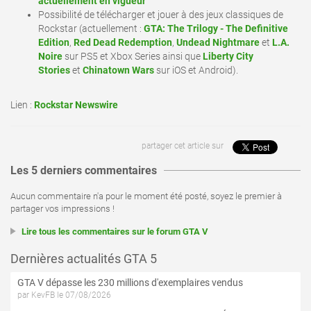
actuellement en vigueur
Possibilité de télécharger et jouer à des jeux classiques de
Rockstar (actuellement :
GTA: The Trilogy - The Definitive
Edition
,
Red Dead Redemption
,
Undead Nightmare
et
L.A.
Noire
sur PS5 et Xbox Series ainsi que
Liberty City
Stories
et
Chinatown Wars
sur iOS et Android).
Lien :
Rockstar Newswire
partager cet article sur
Les 5 derniers commentaires
Aucun commentaire n'a pour le moment été posté, soyez le premier à
partager vos impressions !
Lire tous les commentaires sur le forum GTA V
Dernières actualités GTA 5
GTA V dépasse les 230 millions d'exemplaires vendus
par KevFB le 07/08/2026