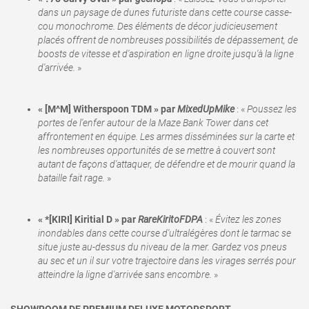
dans un paysage de dunes futuriste dans cette course casse-
cou monochrome. Des éléments de décor judicieusement
placés offrent de nombreuses possibilités de dépassement, de
boosts de vitesse et d'aspiration en ligne droite jusqu'à la ligne
d'arrivée.
»
« [M^M] Witherspoon TDM » par
MixedUpMike
: «
Poussez les
portes de l'enfer autour de la Maze Bank Tower dans cet
affrontement en équipe. Les armes disséminées sur la carte et
les nombreuses opportunités de se mettre à couvert sont
autant de façons d'attaquer, de défendre et de mourir quand la
bataille fait rage.
»
« *[KIRI] Kiritial D » par
RareKiritoFDPA
: «
Évitez les zones
inondables dans cette course d'ultralégères dont le tarmac se
situe juste au-dessus du niveau de la mer. Gardez vos pneus
au sec et un il sur votre trajectoire dans les virages serrés pour
atteindre la ligne d'arrivée sans encombre.
»
SHOWROOM DE PREMIUM DELUXE MOTORSPORT