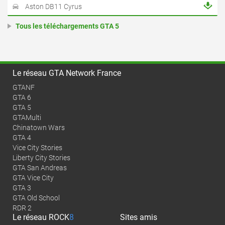
Aston DB11 Cyrus
Tous les téléchargements GTA 5
Le réseau GTA Network France
GTANF
GTA 6
GTA 5
GTAMulti
Chinatown Wars
GTA 4
Vice City Stories
Liberty City Stories
GTA San Andreas
GTA Vice City
GTA 3
GTA Old School
RDR 2
Le réseau
ROCK
8
Sites amis