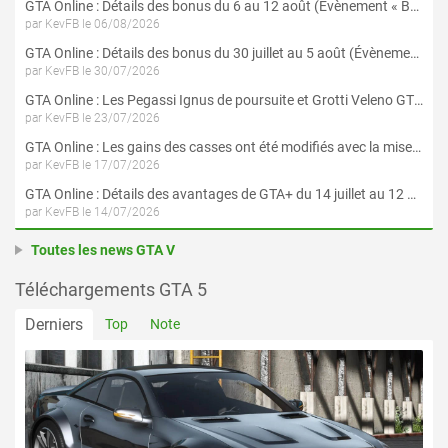
GTA Online : Détails des bonus du 6 au 12 août (Évènement « Braquages de l'été » - Suite et fin)
par KevFB le 06/08/2026
GTA Online : Détails des bonus du 30 juillet au 5 août (Évènement « Braquages d'été »)
par KevFB le 30/07/2026
GTA Online : Les Pegassi Ignus de poursuite et Grotti Veleno GT sont maintenant disponibles
par KevFB le 23/07/2026
GTA Online : Les gains des casses ont été modifiés avec la mise à jour « Le Braquage du Kortz Center »
par KevFB le 17/07/2026
GTA Online : Détails des avantages de GTA+ du 14 juillet au 12 août
par KevFB le 14/07/2026
Toutes les news GTA V
Téléchargements GTA 5
Derniers
Top
Note