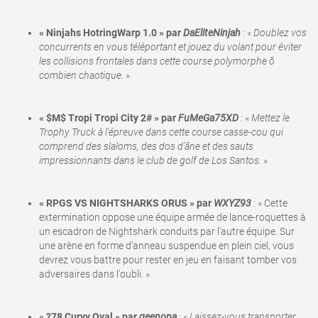
« Ninjahs HotringWarp 1.0 » par
DaEliteNinjah
: «
Doublez vos
concurrents en vous téléportant et jouez du volant pour éviter
les collisions frontales dans cette course polymorphe ô
combien chaotique.
»
« $M$ Tropi Tropi City 2# » par
FuMeGa75XD
: «
Mettez le
Trophy Truck à l'épreuve dans cette course casse-cou qui
comprend des slaloms, des dos d'âne et des sauts
impressionnants dans le club de golf de Los Santos.
»
« RPGS VS NIGHTSHARKS ORUS » par
WXYZ93
: « Cette
extermination oppose une équipe armée de lance-roquettes à
un escadron de Nightshark conduits par l'autre équipe. Sur
une arène en forme d'anneau suspendue en plein ciel, vous
devrez vous battre pour rester en jeu en faisant tomber vos
adversaires dans l'oubli. »
« ?78 Curvy Oval » par
geenopa
: «
Laissez-vous transporter