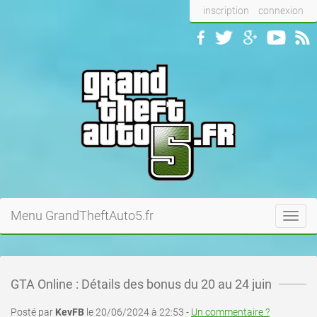
inscription
connexion
Menu GrandTheftAuto5.fr
Toggl
navig
GTA Online : Détails des bonus du 20 au 24 juin
Posté par
KevFB
le 20/06/2024 à 22:53 -
Un commentaire ?