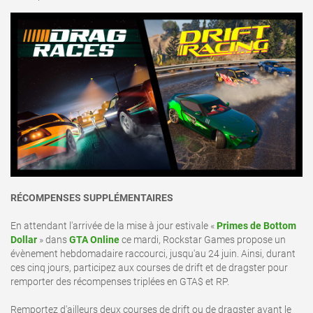
RÉCOMPENSES SUPPLÉMENTAIRES
En attendant l'arrivée de la mise à jour estivale «
Primes de Bottom
Dollar
» dans
GTA Online
ce mardi, Rockstar Games propose un
évènement hebdomadaire raccourci, jusqu'au 24 juin. Ainsi, durant
ces cinq jours, participez aux courses de drift et de dragster pour
remporter des récompenses triplées en GTA$ et RP.
Remportez d'ailleurs deux courses de drift ou de dragster avant le