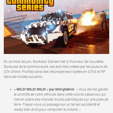
En ce mois de juin, Rockstar Games met à l'honneur de nouvelles
Épreuves de la communauté, ces activités créées par les joueurs de
GTA Online
. Profitez ainsi des récompenses triplées en GTA$ et RP
dans les modes suivants
:
« WILD! WILD! WILD! » par
kimi-gtalove
: «
Vous devrez garder
le contrôle de votre véhicule dans cette course casse-cou qui
met en scène des monster trucks patriotiques sur une piste de
terre. Frayez-vous un passage sur un terrain accidenté et
restez bien droit pour remporter la victoire.
»