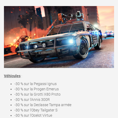
Véhicules
:
-30 % sur la Pegassi Ignus
-30 % sur la Progen Emerus
-30 % sur la Grotti X80 Proto
-30 % sur l'Annis 300R
-30 % sur la Declasse Tampa armée
-30 % sur l'Obey Tailgater S
-30 % sur l'Ocelot Virtue