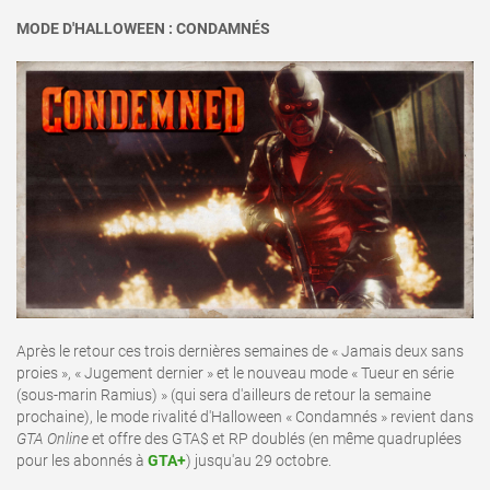
MODE D'HALLOWEEN : CONDAMNÉS
Après le retour ces trois dernières semaines de « Jamais deux sans
proies », « Jugement dernier » et le nouveau mode « Tueur en série
(sous-marin Ramius) » (qui sera d'ailleurs de retour la semaine
prochaine), le mode rivalité d'Halloween « Condamnés » revient dans
GTA Online
et offre des GTA$ et RP doublés (en même quadruplées
pour les abonnés à
GTA+
) jusqu'au 29 octobre.