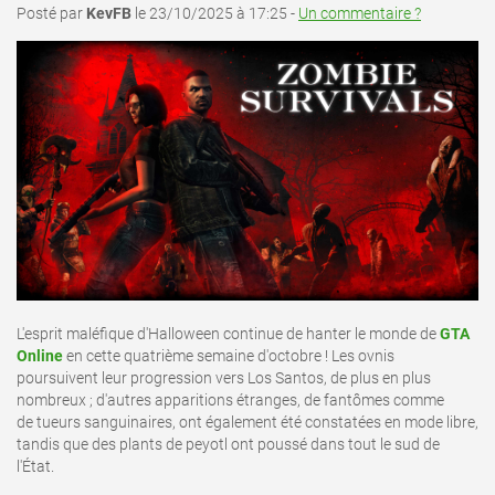
Posté par
KevFB
le 23/10/2025 à 17:25 -
Un commentaire ?
L'esprit maléfique d'Halloween continue de hanter le monde de
GTA
Online
en cette quatrième semaine d'octobre ! Les ovnis
poursuivent leur progression vers Los Santos, de plus en plus
nombreux ; d'autres apparitions étranges, de fantômes comme
de tueurs sanguinaires, ont également été constatées en mode libre,
tandis que des plants de peyotl ont poussé dans tout le sud de
l'État.