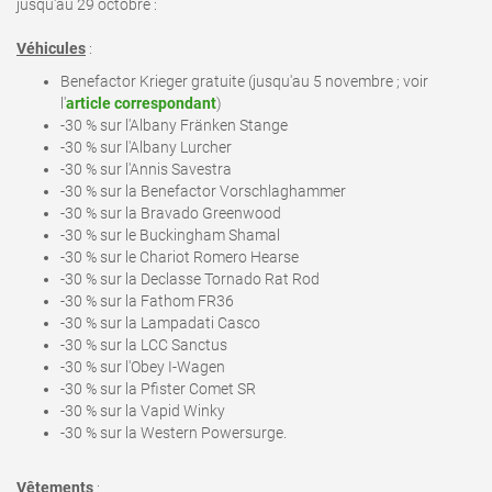
jusqu'au 29 octobre
:
Véhicules
:
Benefactor Krieger gratuite (jusqu'au 5 novembre ; voir
l'
article correspondant
)
-30 % sur l'Albany Fränken Stange
-30 % sur l'Albany Lurcher
-30 % sur l'Annis Savestra
-30 % sur la Benefactor Vorschlaghammer
-30 % sur la Bravado Greenwood
-30 % sur le Buckingham Shamal
-30 % sur le Chariot Romero Hearse
-30 % sur la Declasse Tornado Rat Rod
-30 % sur la Fathom FR36
-30 % sur la Lampadati Casco
-30 % sur la LCC Sanctus
-30 % sur l'Obey I-Wagen
-30 % sur la Pfister Comet SR
-30 % sur la Vapid Winky
-30 % sur la Western Powersurge.
Vêtements
: