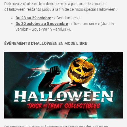
Retrouvez d'ailleurs le calendrier mis à jour pour les modes
d'Halloween restants jusqu'à la fin de ce mois spécial Halloween
:
Du 23 au 29 octobre
: « Condamnés »
Du 30 octobre au 5 novembre
: « Tueur en série » (dont la
version « Sous-marin Ramius »).
ÉVÈNEMENTS D'HALLOWEEN EN MODE LIBRE