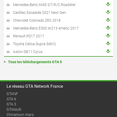
Mercedes-Benz AMG GT/R/C Roadster
Cadillac Escalade 2021 Next Gen
Chevrolet Colorado ZR2 2018
Mercedes-Benz E300 W213 4matic 2017
Renault RS17 2017
Toyota Celica-Supra (MKII)
Aston DB11 Cyrus
Tous les téléchargements GTA 5
Le réseau GTA Network France
GTANF
GTA 6
GTA 5
GTAMulti
Chinatown Wars