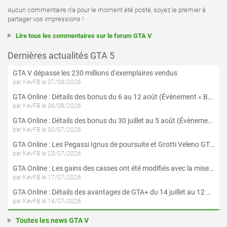
Aucun commentaire n'a pour le moment été posté, soyez le premier à
partager vos impressions !
Lire tous les commentaires sur le forum GTA V
Dernières actualités GTA 5
GTA V dépasse les 230 millions d'exemplaires vendus
par KevFB le 07/08/2026
GTA Online : Détails des bonus du 6 au 12 août (Évènement « Braquages de l'été » - Suite et fin)
par KevFB le 06/08/2026
GTA Online : Détails des bonus du 30 juillet au 5 août (Évènement « Braquages d'été »)
par KevFB le 30/07/2026
GTA Online : Les Pegassi Ignus de poursuite et Grotti Veleno GT sont maintenant disponibles
par KevFB le 23/07/2026
GTA Online : Les gains des casses ont été modifiés avec la mise à jour « Le Braquage du Kortz Center »
par KevFB le 17/07/2026
GTA Online : Détails des avantages de GTA+ du 14 juillet au 12 août
par KevFB le 14/07/2026
Toutes les news GTA V