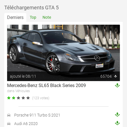
Téléchargements GTA 5
Derniers
Top
Note
ajouté le 08/11
65704
Mercedes-Benz SL65 Black Series 2009
dans Véhicules
(123 votes)
Porsche 911 Turbo S 2021
Audi A6 2020