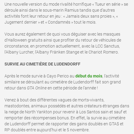
Une nouvelle version du mode rivalité horrifique « Tueur en série » se
déroule ainsi dans le sous-marin Ramius tandis que d'autres
activités font leur retour en jeu : « Jamais deux sans proies », «
Jugement dernier » et « Condamnés » tout le mois.
Vous aurez également de quoi vous déguiser avec les masques
d'Halloween gratuits ainsi que profiter du retour de véhicules de
circonstance, en promotion actuellement, avec la LCC Sanctus,
l'Albany Lurcher, l'Albany Fränken Stange et le Chariot Romero.
SURVIE AU CIMETIÈRE DE LUDENDORFF
Après le mode survie à Cayo Perico au
début du mois
, l'activité
similaire se déroulant au cimetière de Ludendorff fait son grand
retour dans
GTA Online
en cette période de l'année !
Venez à bout des différentes vagues de morts-vivants,
mastodontes, animaux possédés et autres créateurs étranges dans
la neige de North Yankton pour revenir à Los Santos sain et sauf et
remporter des récompenses bonus. En effet, la survie au cimetière
de Ludendorff permet de rapporter des gains doublés en GTA$ et
RP doublés entre aujourd'hui et le 5 novembre.