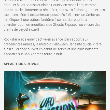
De nombreux autres évènements étranges continuent de se
dérouler à Los Santos et Blaine County, en mode libre, comme
des citrouilles-lanternes à récupérer, des ovnis à photographier, des
tueurs en série et des animaux possédés à éliminer, un Cerberus
maléfique et une voiture fantôme à semer, des esprits à
chercher pour les enquêteurs de Ghosts Exposed, ou encore des
plants de peyotl à cueillir.
Rockstar a également activé en avance, par rapport aux
précédentes années, la météo d'Halloween : la teinte du ciel virera
ainsi du orange au vert en début de soirée et une pluie battante
s'abattra sur San Andreas toute la nuit.
APPARITIONS D'OVNIS