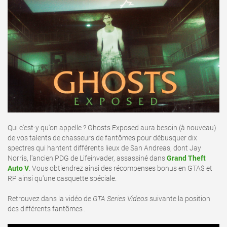
Qui c'est-y qu'on appelle ? Ghosts Exposed aura besoin (à nouveau)
de vos talents de chasseurs de fantômes pour débusquer dix
spectres qui hantent différents lieux de San Andreas, dont Jay
Norris, l'ancien PDG de Lifeinvader, assassiné dans
Grand Theft
Auto V
. Vous obtiendrez ainsi des récompenses bonus en GTA$ et
RP ainsi qu'une casquette spéciale.
Retrouvez dans la vidéo de
GTA Series Videos
suivante la position
des différents fantômes :