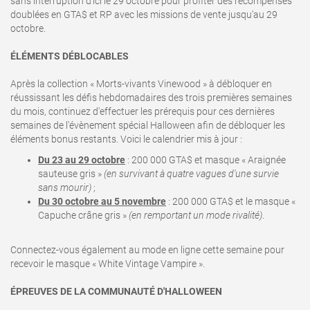
sans interruption d'ici le 29 octobre pour profiter des récompenses
doublées en GTA$ et RP avec les missions de vente jusqu'au 29
octobre.
ÉLÉMENTS DÉBLOCABLES
Après la collection « Morts-vivants Vinewood » à débloquer en
réussissant les défis hebdomadaires des trois premières semaines
du mois, continuez d'effectuer les prérequis pour ces dernières
semaines de l'évènement spécial Halloween afin de débloquer les
éléments bonus restants. Voici le calendrier mis à jour
:
Du 23 au 29 octobre
:
200 000 GTA$ et masque « Araignée
sauteuse gris »
(en survivant à quatre vagues d'une survie
sans mourir)
;
Du 30 octobre au 5 novembre
: 200 000 GTA$ et le masque «
Capuche crâne gris »
(en remportant un mode rivalité)
.
Connectez-vous également au mode en ligne cette semaine pour
recevoir le masque « White Vintage Vampire ».
ÉPREUVES DE LA COMMUNAUTÉ D'HALLOWEEN