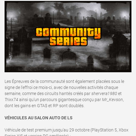
Les Épreuves de la communauté sont également placées sous le
signe de l'effroi ce mois-ci, avec de nouvelles activités chaque
semaine, comme des circuits hantés créés par
shervera1980
et
Trixx74
ainsi qu'un parcours gigantesque conçu par
Mr_Kevson
,
dont les gains en GTA$ et RP sont doublés.
VÉHICULES AU SALON AUTO DE LS
Véhicule de test premium jusqu'au 29 octobre (PlayStation 5, Xbox
Series X|S et version PC améliorée) :