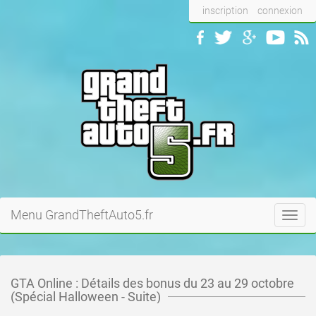
inscription
connexion
Menu GrandTheftAuto5.fr
Toggl
navig
GTA Online : Détails des bonus du 23 au 29 octobre
(Spécial Halloween - Suite)