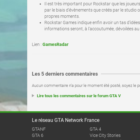
Il est très important pour Rockstar que les joueur
par le biais d'évènements que créés par le studio o
propres moments.
Rockstar Games indique enfin avoir un tas d'idées
informations seront, à l'accoutumée, dévoilées au
Lien :
GamesRadar
Les 5 derniers commentaires
Aucun commentaire n'a pour le moment été posté, soyez le pr
Lire tous les commentaires sur le forum GTA V
Le réseau GTA Network France
GTANF
GTA 4
GTA 6
Vice City Stories