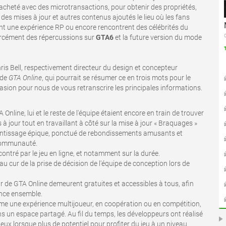
ou acheté avec des microtransactions, pour obtenir des propriétés,
 des mises à jour et autres contenus ajoutés le lieu où les fans
ent une expérience RP ou encore rencontrent des célébrités du
forcément des répercussions sur
GTA6
et la future version du mode
hris Bell, respectivement directeur du design et concepteur
 de
GTA Online
, qui pourrait se résumer ce en trois mots pour le
casion pour nous de vous retranscrire les principales informations.
line, lui et le reste de l'équipe étaient encore en train de trouver
s à jour tout en travaillant à côté sur la mise à jour « Braquages »
prentissage épique, ponctué de rebondissements amusants et
 communauté.
ntré par le jeu en ligne, et notamment sur la durée.
cur de la prise de décision de l'équipe de conception lors de
r de GTA Online demeurent gratuites et accessibles à tous, afin
ence ensemble.
me une expérience multijoueur, en coopération ou en compétition,
s un espace partagé. Au fil du temps, les développeurs ont réalisé
eux lorsque plus de potentiel pour profiter du jeu à un niveau