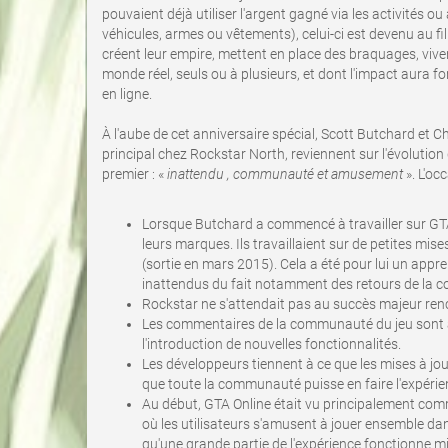
pouvaient déjà utiliser l'argent gagné via les activités 
véhicules, armes ou vêtements), celui-ci est devenu au fil
créent leur empire, mettent en place des braquages, viv
monde réel, seuls ou à plusieurs, et dont l'impact aura 
en ligne.
À l'aube de cet anniversaire spécial, Scott Butchard et C
principal chez Rockstar North, reviennent sur l'évolution
premier : «
inattendu , communauté et amusement
». L'oc
Lorsque Butchard a commencé à travailler sur GTA On
leurs marques. Ils travaillaient sur de petites mise
(sortie en mars 2015). Cela a été pour lui un ap
inattendus du fait notamment des retours de la
Rockstar ne s'attendait pas au succès majeur renco
Les commentaires de la communauté du jeu sont au 
l'introduction de nouvelles fonctionnalités.
Les développeurs tiennent à ce que les mises à jou
que toute la communauté puisse en faire l'expéri
Au début, GTA Online était vu principalement com
où les utilisateurs s'amusent à jouer ensemble dan
qu'une grande partie de l'expérience fonctionne mi