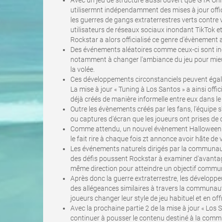
Avec un jeu de structure aussi ouvert que GTA Onli
utilisermnt indépendamment des mises à jour offic
les guerres de gangs extraterrestres verts contre
utilisateurs de réseaux sociaux inondant TikTok e
Rockstar a alors officialisé ce genre d'évènement a
Des événements aléatoires comme ceux-ci sont inc
notamment à changer l'ambiance du jeu pour mieu
la volée.
Ces développements circonstanciels peuvent égaleme
La mise à jour « Tuning à Los Santos » a ainsi offi
déjà créés de manière informelle entre eux dans le 
Outre les évènements créés par les fans, l'équipe
ou captures d'écran que les joueurs ont prises de ce
Comme attendu, un nouvel évènement Halloween ar
le fait rire à chaque fois zt annonce avoir hâte de
Les événements naturels dirigés par la communaut
des défis poussent Rockstar à examiner d'avantage 
même direction pour atteindre un objectif commu
Après donc la guerre extraterrestre, les développeu
des allégeances similaires à travers la communaut
joueurs changer leur style de jeu habituel et en 
Avec la prochaine partie 2 de la mise à jour « Los
continuer à pousser le contenu destiné à la com