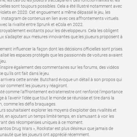
ne, les cas où les joueurs s'accaparent des fonctionnalités et les
ielles sont toujours possibles. Cela a été illustré notamment avec
 violets en 2020. Cet engouement a même dépassé le jeu, les
t Instagram de contenus en lien avec ces affrontements virtuels.
vec la rivalité entre Sprunk et eCola en 2022.
royablement excitants pour les développeurs. Cela les obligent
x s'adapter aux mesures innovantes que les joueurs proposent à
nt influencer la façon dont les décisions officielles sont prises.
cialisé les espaces protégés que les passionnés de voitures avaient
jeu.
 s'inspire également des commentaires sur les forums, des vidéos
 qu'ils ont fait dans le jeu.
rivera cette année. Butchard évoque un détail à son propos qui
 voir comment les joueurs y réagiront.
é comme l'affrontement extraterrestre ont renforcé l'importance
à l'avenir l'idée que tout le monde se réunisse et tire dans la
n, comme les défis braquages.
rs souhaitaient explorer les moyens d'exploiter des rivalités et
é, en ajoutant un temps limité temps, en s'amusant à voir les
offrant des récompenses uniques à ce moment.
 Santos Drug Wars », Rockstar est plus désireux que jamais de
munauté que les joueurs ont apprécié récemment.