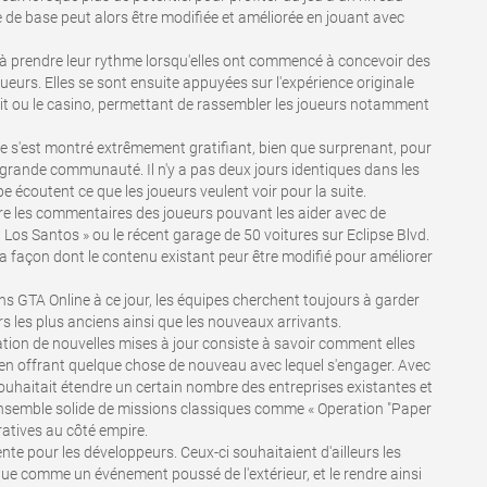
e de base peut alors être modifiée et améliorée en jouant avec
 prendre leur rythme lorsqu'elles ont commencé à concevoir des
urs. Elles se sont ensuite appuyées sur l'expérience originale
t ou le casino, permettant de rassembler les joueurs notamment
rme s'est montré extrêmement gratifiant, bien que surprenant, pour
si grande communauté. Il n'y a pas deux jours identiques dans les
pe écoutent ce que les joueurs veulent voir pour la suite.
re les commentaires des joueurs pouvant les aider avec de
Los Santos » ou le récent garage de 50 voitures sur Eclipse Blvd.
la façon dont le contenu existant peur être modifié pour améliorer
ans GTA Online à ce jour, les équipes cherchent toujours à garder
urs les plus anciens ainsi que les nouveaux arrivants.
ation de nouvelles mises à jour consiste à savoir comment elles
en offrant quelque chose de nouveau avec lequel s'engager. Avec
souhaitait étendre un certain nombre des entreprises existantes et
n ensemble solide de missions classiques comme « Operation "Paper
rratives au côté empire.
nte pour les développeurs. Ceux-ci souhaitaient d'ailleurs les
ue comme un événement poussé de l'extérieur, et le rendre ainsi