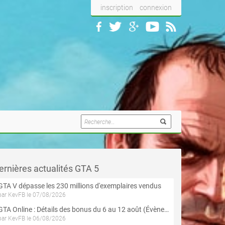
inscription
connexion
ernières actualités GTA 5
GTA V dépasse les 230 millions d'exemplaires vendus
par KevFB le 07/08/2026
GTA Online : Détails des bonus du 6 au 12 août (Évènement « Braquages de l'été » - Suite et fin)
par KevFB le 06/08/2026