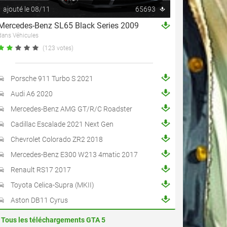
ajouté le 08/11
65693
Mercedes-Benz SL65 Black Series 2009
dans Véhicules
(123 votes)
Porsche 911 Turbo S 2021
Audi A6 2020
Mercedes-Benz AMG GT/R/C Roadster
Cadillac Escalade 2021 Next Gen
Chevrolet Colorado ZR2 2018
Mercedes-Benz E300 W213 4matic 2017
Renault RS17 2017
Toyota Celica-Supra (MKII)
Aston DB11 Cyrus
Tous les téléchargements GTA 5