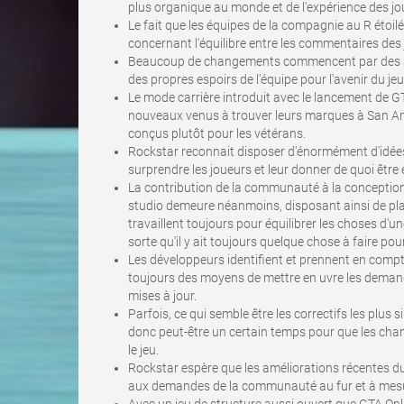
plus organique au monde et de l'expérience des jo
Le fait que les équipes de la compagnie au R étoil
concernant l'équilibre entre les commentaires des j
Beaucoup de changements commencent par des su
des propres espoirs de l'équipe pour l'avenir du jeu
Le mode carrière introduit avec le lancement de GT
nouveaux venus à trouver leurs marques à San An
conçus plutôt pour les vétérans.
Rockstar reconnait disposer d'énormément d'idées 
surprendre les joueurs et leur donner de quoi être 
La contribution de la communauté à la conception g
studio demeure néanmoins, disposant ainsi de pl
travaillent toujours pour équilibrer les choses d'u
sorte qu'il y ait toujours quelque chose à faire po
Les développeurs identifient et prennent en com
toujours des moyens de mettre en uvre les deman
mises à jour.
Parfois, ce qui semble être les correctifs les plus si
donc peut-être un certain temps pour que les ch
le jeu.
Rockstar espère que les améliorations récentes du
aux demandes de la communauté au fur et à mesur