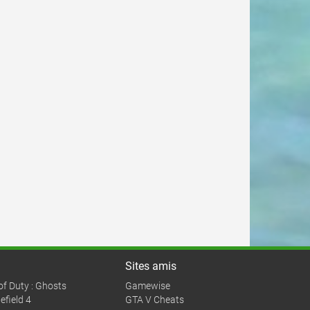
Sites amis
 of Duty : Ghosts
Gamewise
efield 4
GTA V Cheats