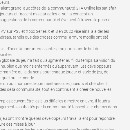
ueurs.
é aient grandi aux côtés de la communauté GTA Online les satisfait
oueurs et l'accent mis par celles-ci sur la conception.
ggestions de la communauté et évoluent à travers le prisme
.
AV sur PS5 et Xbox Series X et S en 2022 vise ainsi à aider les
dreas, tandis que des choses comme l'armure mobile ont été
et d'orientations intéressantes, toujours dans le but de
excités.
lobale du jeu n'a fait qu'augmenter au fil du temps. La vision du
ans, bien que moins enfermés qu'auparavant. Les développeurs
ne manière qui a du sens pour chaque joueur et style de jeu, de
ur que tout le monde.
pte un bon nombre de commentaires des joueurs et cherchent
des de la communauté, tout en continuant à créer de nouvelles
mples peuvent être les plus difficiles à mettre en uvre. Il faudra
angements souhaités par la communauté fassent leur chemin dans
 jeu ont montré que les développeurs travaillaient pour répondre
e des mises à jour.