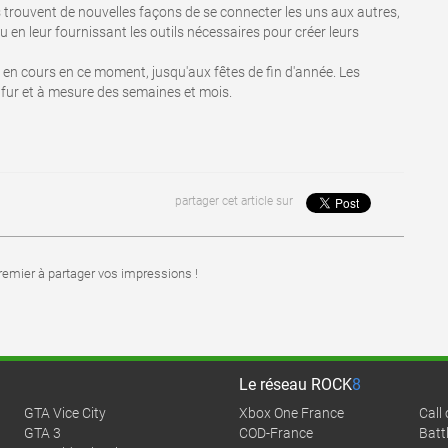
s trouvent de nouvelles façons de se connecter les uns aux autres,
u en leur fournissant les outils nécessaires pour créer leurs
 en cours en ce moment, jusqu'aux fêtes de fin d'année. Les
 fur et à mesure des semaines et mois.
partager cet article sur
emier à partager vos impressions !
Le réseau
ROCK
8
GTA Vice City
Xbox One France
Call
GTA 3
COD-France
Battl