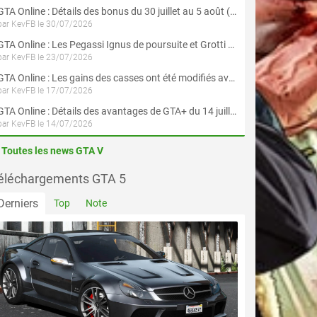
GTA Online : Détails des bonus du 30 juillet au 5 août (Évènement « Braquages d'été »)
par KevFB le 30/07/2026
GTA Online : Les Pegassi Ignus de poursuite et Grotti Veleno GT sont maintenant disponibles
par KevFB le 23/07/2026
GTA Online : Les gains des casses ont été modifiés avec la mise à jour « Le Braquage du Kortz Center »
par KevFB le 17/07/2026
GTA Online : Détails des avantages de GTA+ du 14 juillet au 12 août
par KevFB le 14/07/2026
Toutes les news GTA V
éléchargements GTA 5
Derniers
Top
Note