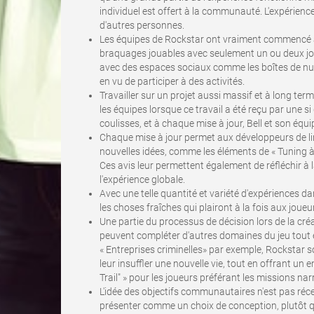
individuel est offert à la communauté. L'expérienc
d'autres personnes.
Les équipes de Rockstar ont vraiment commencé à
braquages jouables avec seulement un ou deux joue
avec des espaces sociaux comme les boîtes de nui
en vu de participer à des activités.
Travailler sur un projet aussi massif et à long te
les équipes lorsque ce travail a été reçu par une 
coulisses, et à chaque mise à jour, Bell et son équi
Chaque mise à jour permet aux développeurs de li
nouvelles idées, comme les éléments de « Tuning à 
Ces avis leur permettent également de réfléchir à 
l'expérience globale.
Avec une telle quantité et variété d'expériences d
les choses fraîches qui plairont à la fois aux joue
Une partie du processus de décision lors de la cré
peuvent compléter d'autres domaines du jeu tout 
« Entreprises criminelles» par exemple, Rockstar 
leur insuffler une nouvelle vie, tout en offrant u
Trail" » pour les joueurs préférant les missions na
L'idée des objectifs communautaires n'est pas réce
présenter comme un choix de conception, plutôt q