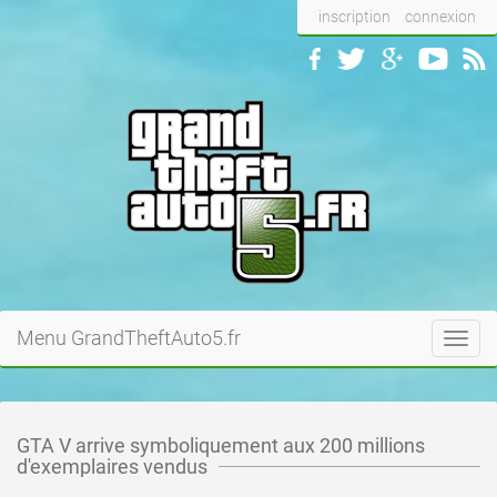
inscription
connexion
Menu GrandTheftAuto5.fr
Toggl
navig
GTA V arrive symboliquement aux 200 millions
d'exemplaires vendus