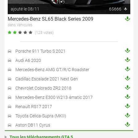
ajouté le 08/11
65666
Mercedes-Benz SL65 Black Series 2009
dans Véhicules
(123 votes)
Porsche 911 Turbo S 2021
Audi A6 2020
Mercedes-Benz AMG GT/R/C Roadster
Cadillac Escalade 2021 Next Gen
Chevrolet Colorado ZR2 2018
Mercedes-Benz E300 W213 4matic 2017
Renault RS17 2017
Toyota Celica-Supra (MKII)
Aston DB11 Cyrus
Tous les téléchargements GTA 5