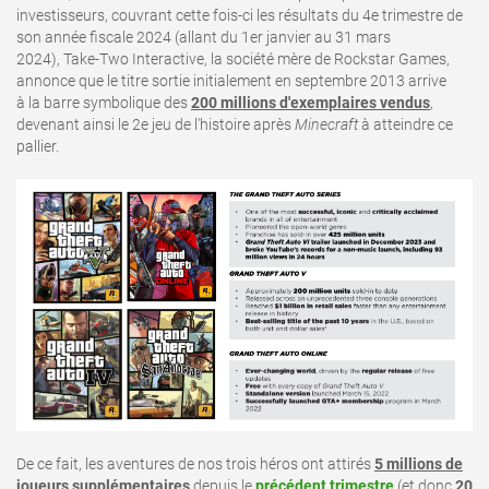
investisseurs, couvrant cette fois-ci les résultats du 4e trimestre de
son année fiscale 2024 (allant du 1er janvier au 31 mars
2024), Take-Two Interactive, la société mère de Rockstar Games,
annonce que le titre sortie initialement en septembre 2013 arrive
à la barre symbolique des
200 millions d'exemplaires vendus
,
devenant ainsi le 2e jeu de l'histoire après
Minecraft
à atteindre ce
pallier.
De ce fait, les aventures de nos trois héros ont attirés
5 millions de
joueurs supplémentaires
depuis le
précédent trimestre
(et donc
20