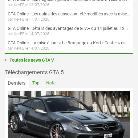
par KevFB le 23/07/2026
GTA Online : Les gains des casses ont été modifiés avec la mise à jour « Le Braquage du Kortz Center »
par KevFB le 17/07/2026
GTA Online : Détails des avantages de GTA+ du 14 juillet au 12 août
par KevFB le 14/07/2026
GTA Online : La mise à jour « Le Braquage du Kortz Center » est maintenant disponible
par KevFB le 14/07/2026
Toutes les news GTA V
Téléchargements GTA 5
Derniers
Top
Note