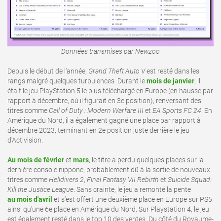
Données transmises par Newzoo
Depuis le début de l'année,
Grand Theft Auto V
est resté dans les
rangs malgré quelques turbulences. Durant le
mois de janvier
, il
était le jeu PlayStation 5 le plus téléchargé en Europe (en hausse par
rapport à décembre, où il figurait en 3e position), renversant des
titres comme
Call of Duty : Modern Warfare III
et
EA Sports FC 24
. En
Amérique du Nord, il a également gagné une place par rapport à
décembre 2023, terminant en 2e position juste derrière le jeu
d'Activision.
Au mois de février
et
mars
, le titre a perdu quelques places sur la
dernière console nippone, probablement dû à la sortie de nouveaux
titres comme
Helldivers 2
,
Final Fantasy VII Rebirth
et
Suicide Squad:
Kill the Justice League
. Sans crainte, le jeu a remonté la pente
au mois d'avril
et s'est offert une deuxième place en Europe sur PS5
ainsi qu'une 6e place en Amérique du Nord. Sur Playstation 4, le jeu
est également resté dans le top 10 des ventes. Du côté du Royaume-