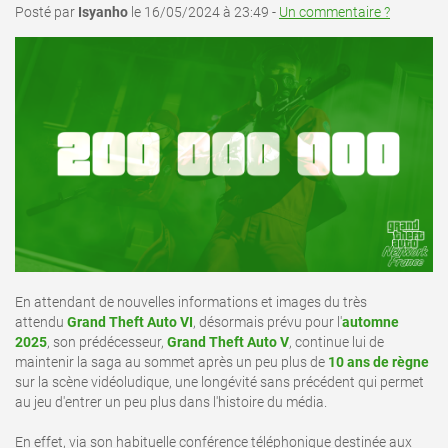
Posté par
Isyanho
le 16/05/2024 à 23:49 -
Un commentaire ?
En attendant de nouvelles informations et images du très
attendu
Grand Theft Auto VI
, désormais prévu pour l'
automne
2025
, son prédécesseur,
Grand Theft Auto V
, continue lui de
maintenir la saga au sommet après un peu plus de
10 ans de règne
sur la scène vidéoludique, une longévité sans précédent qui permet
au jeu d'entrer un peu plus dans l'histoire du média.
En effet, via son habituelle conférence téléphonique destinée aux