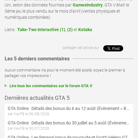
Uni, selon des données fournies par
GamesIndustry
,
GTA V
était le
5ème jeu le plus vendu sur le mois d'avril (ventes physiques et
numériques combinées).
Liens :
Take-Two Interactive (1)
,
(2)
et
Kotaku
partager cet article sur
Les 5 derniers commentaires
Aucun commentaire n'a pour le moment été posté, soyez le premier à
partager vos impressions !
Lire tous les commentaires sur le forum GTA V
Dernières actualités GTA 5
GTA Online : Détails des bonus du 6 au 12 août (Évènement « Braquages de l'été » - Suite et fin)
par KevFB le 06/08/2026
GTA Online : Détails des bonus du 30 juillet au 5 août (Évènement « Braquages d'été »)
par KevFB le 30/07/2026
GTA Online : Les Pegassi Ignus de poursuite et Grotti Veleno GT sont maintenant disponibles