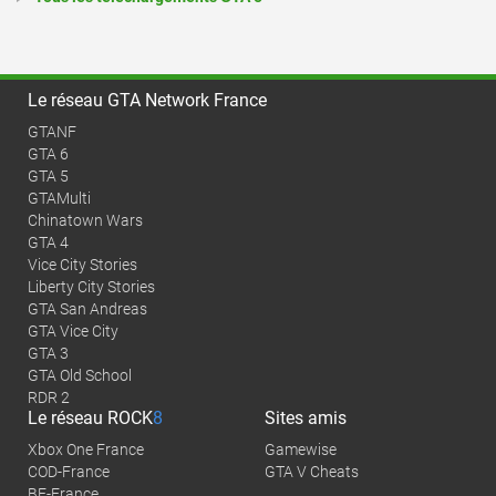
Le réseau GTA Network France
GTANF
GTA 6
GTA 5
GTAMulti
Chinatown Wars
GTA 4
Vice City Stories
Liberty City Stories
GTA San Andreas
GTA Vice City
GTA 3
GTA Old School
RDR 2
Le réseau
ROCK
8
Sites amis
Xbox One France
Gamewise
COD-France
GTA V Cheats
BF-France