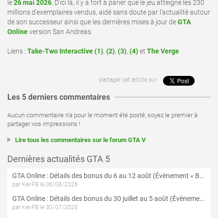
le
26 mai 2026
. D'ici là, il y a fort à parier que le jeu atteigne les 230
millions d'exemplaires vendus, aidé sans doute par l'actualité autour
de son successeur ainsi que les dernières mises à jour de
GTA
Online
version San Andreas.
Liens :
Take-Two Interactive (1)
,
(2)
,
(3)
,
(4)
et
The Verge
partager cet article sur
Les 5 derniers commentaires
Aucun commentaire n'a pour le moment été posté, soyez le premier à
partager vos impressions !
Lire tous les commentaires sur le forum GTA V
Dernières actualités GTA 5
GTA Online : Détails des bonus du 6 au 12 août (Évènement « Braquages de l'été » - Suite et fin)
par KevFB le 06/08/2026
GTA Online : Détails des bonus du 30 juillet au 5 août (Évènement « Braquages d'été »)
par KevFB le 30/07/2026