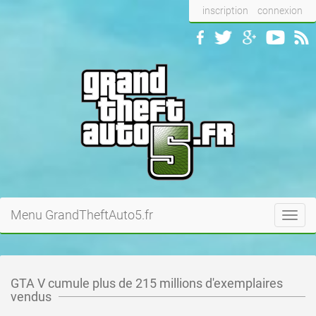
inscription
connexion
Menu GrandTheftAuto5.fr
Toggl
navig
GTA V cumule plus de 215 millions d'exemplaires
vendus