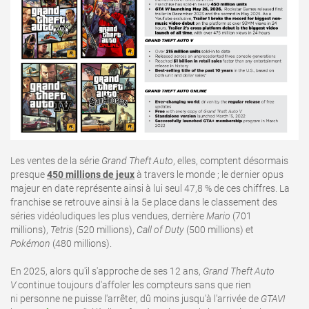
Les ventes de la série
Grand Theft Auto
, elles, comptent désormais
presque
450 millions de jeux
à travers le monde ; le dernier opus
majeur en date représente ainsi à lui seul 47,8 % de ces chiffres. La
franchise se retrouve ainsi à la 5e place dans le classement des
séries vidéoludiques les plus vendues, derrière
Mario
(701
millions),
Tetris
(520 millions),
Call of Duty
(500 millions) et
Pokémon
(480 millions).
En 2025, alors qu'il s'approche de ses 12 ans,
Grand Theft Auto
V
continue toujours d'affoler les compteurs sans que rien
ni personne ne puisse l'arrêter, dû moins jusqu'à l'arrivée de
GTAVI