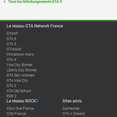
Tous les téléchargements GTA 5
Le réseau GTA Network France
GTANF
GTA 6
GTA 5
GTAMulti
Chinatown Wars
GTA 4
Vice City Stories
Liberty City Stories
GTA San Andreas
GTA Vice City
GTA 3
GTA Old School
RDR 2
Le réseau
ROCK
8
Sites amis
Xbox One France
Gamewise
COD-France
GTA V Cheats