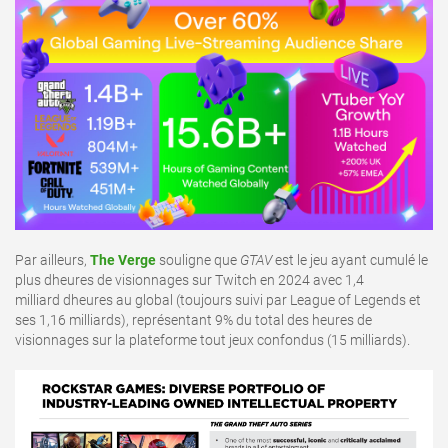
Par ailleurs,
The Verge
souligne que
GTAV
est le jeu ayant cumulé le
plus dheures de visionnages sur Twitch en 2024 avec 1,4
milliard dheures au global (toujours suivi par League of Legends et
ses 1,16 milliards), représentant 9% du total des heures de
visionnages sur la plateforme tout jeux confondus (15 milliards).