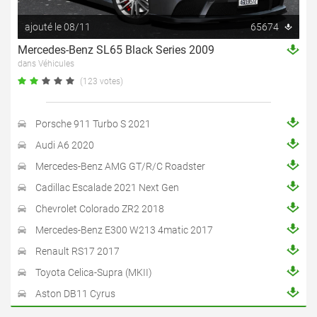
ajouté le 08/11
65674
Mercedes-Benz SL65 Black Series 2009
dans Véhicules
(123 votes)
Porsche 911 Turbo S 2021
Audi A6 2020
Mercedes-Benz AMG GT/R/C Roadster
Cadillac Escalade 2021 Next Gen
Chevrolet Colorado ZR2 2018
Mercedes-Benz E300 W213 4matic 2017
Renault RS17 2017
Toyota Celica-Supra (MKII)
Aston DB11 Cyrus