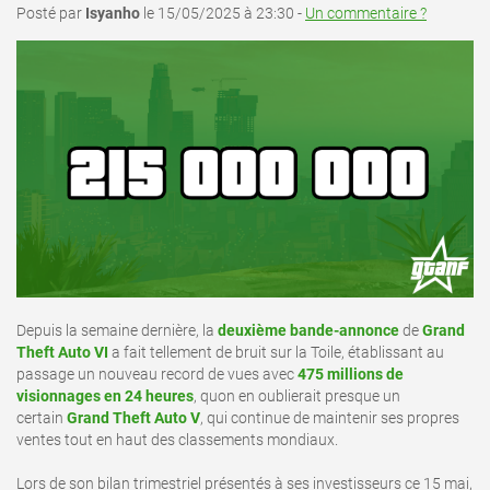
Posté par
Isyanho
le 15/05/2025 à 23:30 -
Un commentaire ?
Depuis la semaine dernière, la
deuxième bande-annonce
de
Grand
Theft Auto VI
a fait tellement de bruit sur la Toile, établissant au
passage un nouveau record de vues avec
475 millions de
visionnages en 24 heures
, quon en oublierait presque un
certain
Grand Theft Auto V
, qui continue de maintenir ses propres
ventes tout en haut des classements mondiaux.
Lors de son bilan trimestriel présentés à ses investisseurs ce 15 mai,