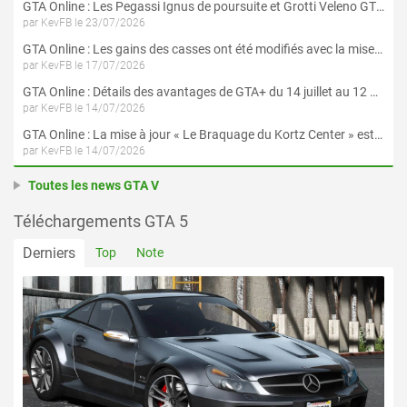
GTA Online : Les Pegassi Ignus de poursuite et Grotti Veleno GT sont maintenant disponibles
par KevFB le 23/07/2026
GTA Online : Les gains des casses ont été modifiés avec la mise à jour « Le Braquage du Kortz Center »
par KevFB le 17/07/2026
GTA Online : Détails des avantages de GTA+ du 14 juillet au 12 août
par KevFB le 14/07/2026
GTA Online : La mise à jour « Le Braquage du Kortz Center » est maintenant disponible
par KevFB le 14/07/2026
Toutes les news GTA V
Téléchargements GTA 5
Derniers
Top
Note