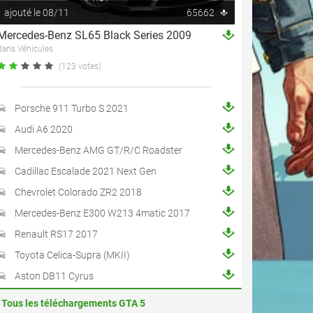
ajouté le 08/11
65662
Mercedes-Benz SL65 Black Series 2009
dans Véhicules
(123 votes)
Porsche 911 Turbo S 2021
Audi A6 2020
Mercedes-Benz AMG GT/R/C Roadster
Cadillac Escalade 2021 Next Gen
Chevrolet Colorado ZR2 2018
Mercedes-Benz E300 W213 4matic 2017
Renault RS17 2017
Toyota Celica-Supra (MKII)
Aston DB11 Cyrus
Tous les téléchargements GTA 5