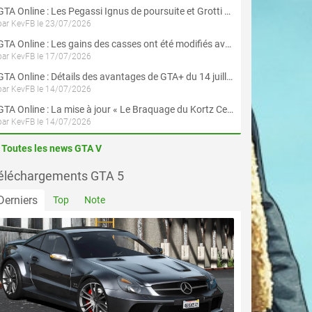
GTA Online : Les Pegassi Ignus de poursuite et Grotti Veleno GT sont maintenant disponibles
par KevFB le 23/07/2026
GTA Online : Les gains des casses ont été modifiés avec la mise à jour « Le Braquage du Kortz Center »
par KevFB le 17/07/2026
GTA Online : Détails des avantages de GTA+ du 14 juillet au 12 août
par KevFB le 14/07/2026
GTA Online : La mise à jour « Le Braquage du Kortz Center » est maintenant disponible
par KevFB le 14/07/2026
Toutes les news GTA V
éléchargements GTA 5
Derniers
Top
Note