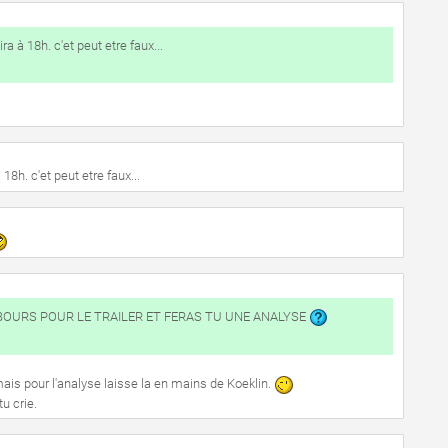
ira à 18h. c'et peut etre faux...
 18h. c'et peut etre faux...
BOURS POUR LE TRAILER ET FERAS TU UNE ANALYSE
mais pour l'analyse laisse la en mains de Koeklin.
u crie.