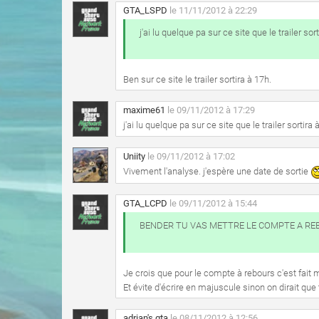
GTA_LSPD
le 11/11/2012 à 22:29
j'ai lu quelque pa sur ce site que le trailer sort
Ben sur ce site le trailer sortira à 17h.
maxime61
le 09/11/2012 à 17:29
j'ai lu quelque pa sur ce site que le trailer sortira à
Uniity
le 09/11/2012 à 17:02
Vivement l'analyse. j'espère une date de sortie
GTA_LCPD
le 09/11/2012 à 15:44
BENDER TU VAS METTRE LE COMPTE A RE
Je crois que pour le compte à rebours c'est fait 
Et évite d'écrire en majuscule sinon on dirait que t
adrian's gta
le 08/11/2012 à 12:56