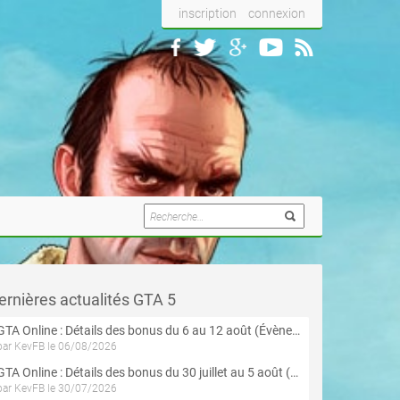
inscription
connexion
ernières actualités GTA 5
GTA Online : Détails des bonus du 6 au 12 août (Évènement « Braquages de l'été » - Suite et fin)
par KevFB le 06/08/2026
GTA Online : Détails des bonus du 30 juillet au 5 août (Évènement « Braquages d'été »)
par KevFB le 30/07/2026