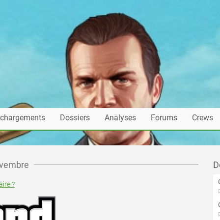
échargements
Dossiers
Analyses
Forums
Crews
novembre
D
ire ?