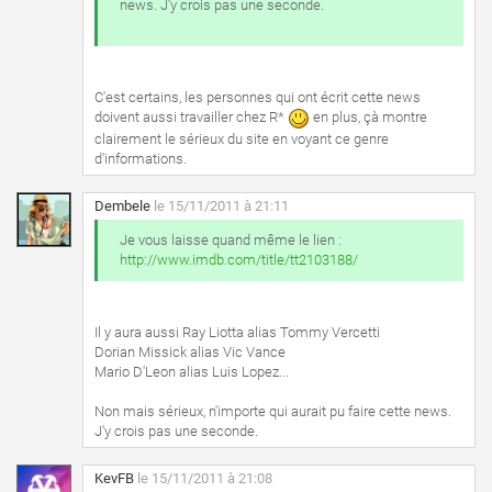
news. J'y crois pas une seconde.
C'est certains, les personnes qui ont écrit cette news
doivent aussi travailler chez R*
en plus, çà montre
clairement le sérieux du site en voyant ce genre
d'informations.
Dembele
le 15/11/2011 à 21:11
Je vous laisse quand même le lien :
http://www.imdb.com/title/tt2103188/
Il y aura aussi Ray Liotta alias Tommy Vercetti
Dorian Missick alias Vic Vance
Mario D'Leon alias Luis Lopez...
Non mais sérieux, n'importe qui aurait pu faire cette news.
J'y crois pas une seconde.
KevFB
le 15/11/2011 à 21:08