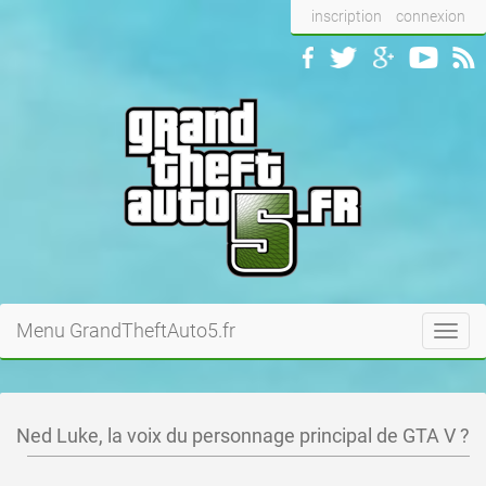
inscription
connexion
Menu GrandTheftAuto5.fr
Toggl
navig
Ned Luke, la voix du personnage principal de GTA V ?