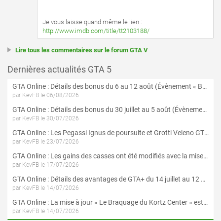
Je vous laisse quand même le lien :
http://www.imdb.com/title/tt2103188/
Lire tous les commentaires sur le forum GTA V
Dernières actualités GTA 5
GTA Online : Détails des bonus du 6 au 12 août (Évènement « Braquages de l'été » - Suite et fin)
par KevFB le 06/08/2026
GTA Online : Détails des bonus du 30 juillet au 5 août (Évènement « Braquages d'été »)
par KevFB le 30/07/2026
GTA Online : Les Pegassi Ignus de poursuite et Grotti Veleno GT sont maintenant disponibles
par KevFB le 23/07/2026
GTA Online : Les gains des casses ont été modifiés avec la mise à jour « Le Braquage du Kortz Center »
par KevFB le 17/07/2026
GTA Online : Détails des avantages de GTA+ du 14 juillet au 12 août
par KevFB le 14/07/2026
GTA Online : La mise à jour « Le Braquage du Kortz Center » est maintenant disponible
par KevFB le 14/07/2026