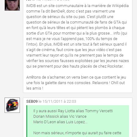
IMDB est un site communautaire à la manière de Wikipédia
comme l'a dit BenDeR, donc c'est pas vraiment une
question de sérieux du site ou pas. C'est plutôt une
question de sérieux de la communauté de fans de GTA qui
en font qu'à leurs têtes et qui pètent les plombs à chaque
sortie d'un GTA pour montrer qui a la plus grosse... info (qui
est mais je ne vous l'apprend pas, 100% du temps de
l'intox). En plus, IMDB est un site tout à fait sérieux quand il
s'agit de cinéma, faut croire que les jeux vidéo c'est pas
vraiment leur rayon et qu'ils ne prennent pas le temps de
vérifier les sources fausses exploitées par les jeunes nazes
qui se prennent pour des hauts placés de chez Rockstar.
Arrêtons de s'acharner, on verra bien ce que contient le jeu
une fois la galette dans nos consoles. Relaxons ! Chill out
les amis !
SEB09
le 15/11/2011 à 22:03
Il y aura aussi Ray Liotta alias Tommy Vercetti
Dorian Missick alias Vic Vance
Mario D'Leon alias Luis Lopez...
Non mais sérieux, n'importe qui aurait pu faire cette