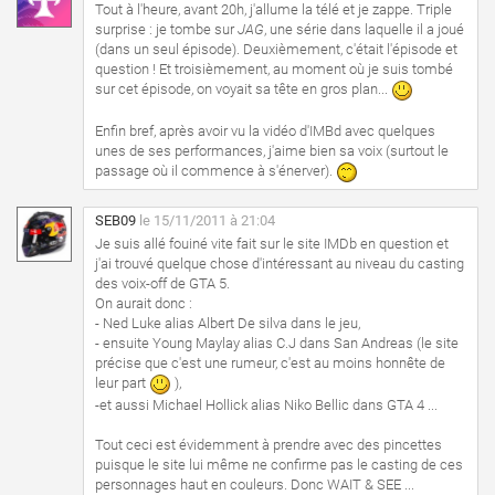
Tout à l'heure, avant 20h, j'allume la télé et je zappe. Triple
surprise : je tombe sur
JAG
, une série dans laquelle il a joué
(dans un seul épisode). Deuxièmement, c'était l'épisode et
question ! Et troisièmement, au moment où je suis tombé
sur cet épisode, on voyait sa tête en gros plan...
Enfin bref, après avoir vu la vidéo d'IMBd avec quelques
unes de ses performances, j'aime bien sa voix (surtout le
passage où il commence à s'énerver).
SEB09
le 15/11/2011 à 21:04
Je suis allé fouiné vite fait sur le site IMDb en question et
j'ai trouvé quelque chose d'intéressant au niveau du casting
des voix-off de GTA 5.
On aurait donc :
- Ned Luke alias Albert De silva dans le jeu,
- ensuite Young Maylay alias C.J dans San Andreas (le site
précise que c'est une rumeur, c'est au moins honnête de
leur part
),
-et aussi Michael Hollick alias Niko Bellic dans GTA 4 ...
Tout ceci est évidemment à prendre avec des pincettes
puisque le site lui même ne confirme pas le casting de ces
personnages haut en couleurs. Donc WAIT & SEE ...