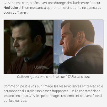
GTAForums.com, a découvert une étrange similitude entre l'acteur
Ned Luke
et l'homme dans la quarantaine/cinquantaine aperçu au
cours du Trailer :
Cette image est une courtoisie de GTAForums.com
Comme on peut le voir sur l'image, les ressemblances entre Ned et le
personnage du Trailer son assez frappantes. On l'a constaté dans
les anciens opus GTA, les personnages ressemblent souvent à celui
qui fait leur voix.