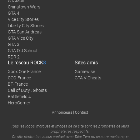
GTAMulti
Chinatown Wars
GTA 4
Vice City Stories
Liberty City Stories
GTA San Andreas
GTA Vice City
GTA 3
GTA Old School
RDR 2
Le réseau
ROCK
8
Sites amis
Xbox One France
Gamewise
COD-France
GTA V Cheats
BF-France
Call of Duty : Ghosts
Battlefield 4
HeroCorner
|
Annonceurs
Contact
Tous les logos, marques et images de ce site sont les propriétés de leurs
propriétaires respectifs.
Ce site n'entretient aucun contact avec
Take-Two
ou un autre quelconque