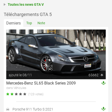
Toutes les news GTA V
Téléchargements GTA 5
Derniers
Top
Note
ajouté le 08/11
65662
Mercedes-Benz SL65 Black Series 2009
dans Véhicules
(123 votes)
Porsche 911 Turbo S 2021