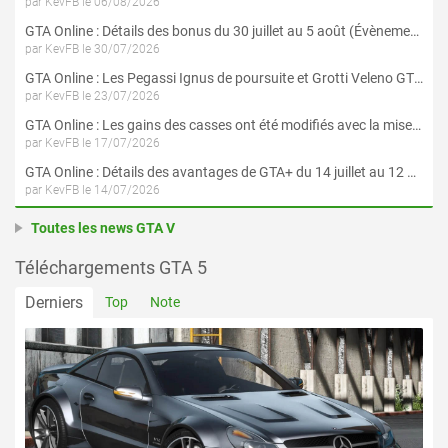
par KevFB le 06/08/2026
GTA Online : Détails des bonus du 30 juillet au 5 août (Évènement « Braquages d'été »)
par KevFB le 30/07/2026
GTA Online : Les Pegassi Ignus de poursuite et Grotti Veleno GT sont maintenant disponibles
par KevFB le 23/07/2026
GTA Online : Les gains des casses ont été modifiés avec la mise à jour « Le Braquage du Kortz Center »
par KevFB le 17/07/2026
GTA Online : Détails des avantages de GTA+ du 14 juillet au 12 août
par KevFB le 14/07/2026
Toutes les news GTA V
Téléchargements GTA 5
Derniers
Top
Note