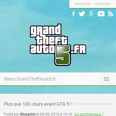
inscription
connexion
Menu GrandTheftAuto5.fr
Toggl
navig
Plus que 100 Jours avant GTA 5 !
Posté par
Blueprint
le 08/06/2013 à 19:10 -
Un commentaire ?