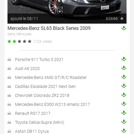
ajouté le 08/11
65696
Mercedes-Benz SL65 Black Series 2009
dans Véhicules
(123 votes)
Porsche 911 Turbo S 2021
Audi A6 2020
Mercedes-Benz AMG GT/R/C Roadster
Cadillac Escalade 2021 Next Gen
Chevrolet Colorado ZR2 2018
Mercedes-Benz E300 W213 4matic 2017
Renault RS17 2017
Toyota Celica-Supra (MKII)
Aston DB11 Cyrus