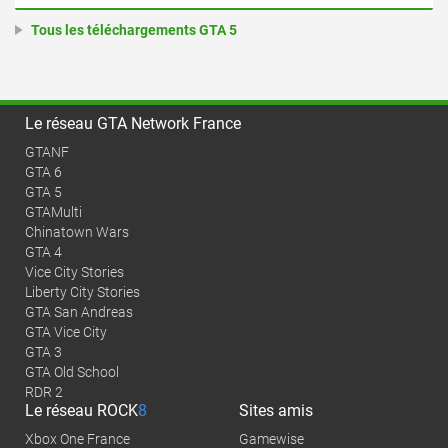
Tous les téléchargements GTA 5
Le réseau GTA Network France
GTANF
GTA 6
GTA 5
GTAMulti
Chinatown Wars
GTA 4
Vice City Stories
Liberty City Stories
GTA San Andreas
GTA Vice City
GTA 3
GTA Old School
RDR 2
Le réseau
ROCK
8
Sites amis
Xbox One France
Gamewise