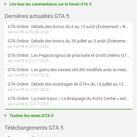
Lire tous les commentaires sur le forum GTA V
Dernières actualités GTA 5
GTA Online : Détails des bonus du 6 au 12 août (Évènement « Braquages de l'été » - Suite et fin)
par KevFB le 06/08/2026
GTA Online : Détails des bonus du 30 juillet au 5 août (Évènement « Braquages d'été »)
par KevFB le 30/07/2026
GTA Online : Les Pegassi Ignus de poursuite et Grotti Veleno GT sont maintenant disponibles
par KevFB le 23/07/2026
GTA Online : Les gains des casses ont été modifiés avec la mise à jour « Le Braquage du Kortz Center »
par KevFB le 17/07/2026
GTA Online : Détails des avantages de GTA+ du 14 juillet au 12 août
par KevFB le 14/07/2026
GTA Online : La mise à jour « Le Braquage du Kortz Center » est maintenant disponible
par KevFB le 14/07/2026
Toutes les news GTA V
Téléchargements GTA 5