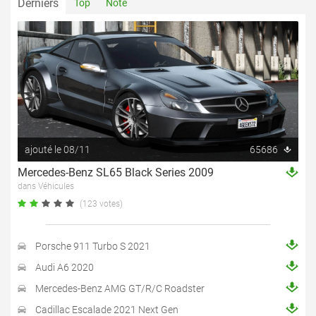
Derniers
Top
Note
ajouté le 08/11
65686
Mercedes-Benz SL65 Black Series 2009
dans Véhicules
(123 votes)
Porsche 911 Turbo S 2021
Audi A6 2020
Mercedes-Benz AMG GT/R/C Roadster
Cadillac Escalade 2021 Next Gen