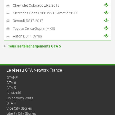
Chevrolet Colorado ZR2 2018
Mercedes-Benz E300 W213 4matic 2017
Renault RS17 2017
Toyota Celica-Supra (MKII)
Aston DB11 Cyrus
Tous les téléchargements GTA 5
Le réseau GTA Network France
GTANF
GTA 6
GTA 5
GTAMulti
Chinatown Wars
GTA 4
Vice City Stories
Liberty City Stories