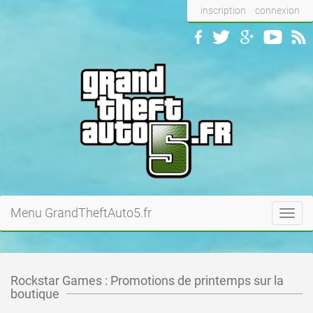
inscription
connexion
Menu GrandTheftAuto5.fr
Toggl
navig
Rockstar Games : Promotions de printemps sur la
boutique