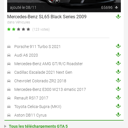
ajouté le 08/11
65696
Mercedes-Benz SL65 Black Series 2009
dans Véhicules
(123 votes)
Porsche 911 Turbo S 2021
Audi A6 2020
Mercedes-Benz AMG GT/R/C Roadster
Cadillac Escalade 2021 Next Gen
Chevrolet Colorado ZR2 2018
Mercedes-Benz E300 W213 4matic 2017
Renault RS17 2017
Toyota Celica-Supra (MKII)
Aston DB11 Cyrus
Tous les téléchargements GTA 5