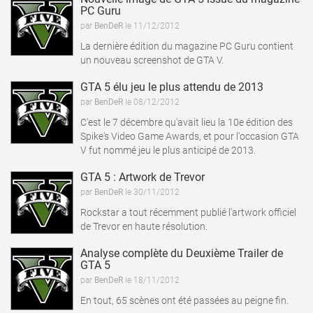
PC Guru
par
BenDeR
le 11/12/2012
La dernière édition du magazine PC Guru contient
lire la news
un nouveau screenshot de GTA V.
GTA 5 élu jeu le plus attendu de 2013
par
BenDeR
le 08/12/2012
C'est le 7 décembre qu'avait lieu la 10e édition des
Spike's Video Game Awards, et pour l'occasion GTA
lire la news
V fut nommé jeu le plus anticipé de 2013.
GTA 5 : Artwork de Trevor
par
BenDeR
le 30/11/2012
Rockstar a tout récemment publié l'artwork officiel
lire la news
de Trevor en haute résolution.
Analyse complète du Deuxième Trailer de
GTA 5
par
BenDeR
le 18/11/2012
lire la news
En tout, 65 scènes ont été passées au peigne fin.