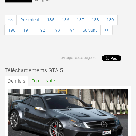
<<
Précédent
185
186
187
188
189
190
191
192
193
194
Suivant
>>
partager cette page sur
Téléchargements GTA 5
Derniers
Top
Note