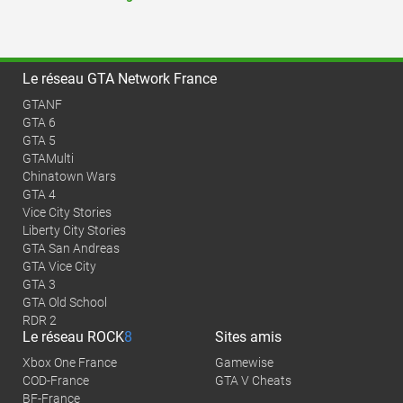
Le réseau GTA Network France
GTANF
GTA 6
GTA 5
GTAMulti
Chinatown Wars
GTA 4
Vice City Stories
Liberty City Stories
GTA San Andreas
GTA Vice City
GTA 3
GTA Old School
RDR 2
Le réseau
ROCK
8
Sites amis
Xbox One France
Gamewise
COD-France
GTA V Cheats
BF-France