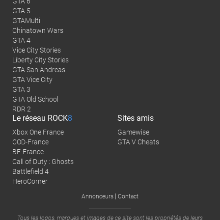
GTA 6
GTA 5
GTAMulti
Chinatown Wars
GTA 4
Vice City Stories
Liberty City Stories
GTA San Andreas
GTA Vice City
GTA 3
GTA Old School
RDR 2
Le réseau
ROCK
8
Sites amis
Xbox One France
Gamewise
COD-France
GTA V Cheats
BF-France
Call of Duty : Ghosts
Battlefield 4
HeroCorner
|
Annonceurs
Contact
Tous les logos, marques et images de ce site sont les propriétés de leurs