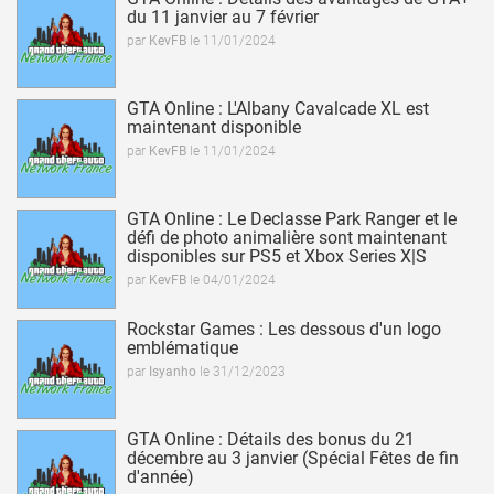
du 11 janvier au 7 février
par
KevFB
le 11/01/2024
lire la news
GTA Online : L'Albany Cavalcade XL est
maintenant disponible
par
KevFB
le 11/01/2024
lire la news
GTA Online : Le Declasse Park Ranger et le
défi de photo animalière sont maintenant
disponibles sur PS5 et Xbox Series X|S
par
KevFB
le 04/01/2024
lire la news
Rockstar Games : Les dessous d'un logo
emblématique
par
Isyanho
le 31/12/2023
lire la news
GTA Online : Détails des bonus du 21
décembre au 3 janvier (Spécial Fêtes de fin
d'année)