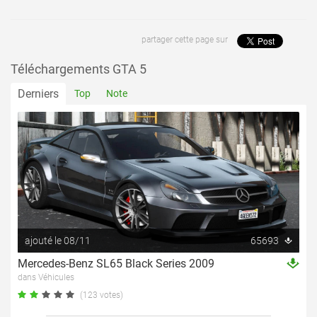
partager cette page sur
Téléchargements GTA 5
Derniers
Top
Note
ajouté le 08/11
65693
Mercedes-Benz SL65 Black Series 2009
dans Véhicules
(123 votes)