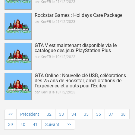
par
KevFB
le 21/12/2023
lire la news
Rockstar Games : Holidays Care Package
par
KevFB
le 21/12/2023
lire la news
GTA V est maintenant disponible via le
catalogue des jeux PlayStation Plus
par
KevFB
le 19/12/2023
lire la news
GTA Online : Nouvelle clé USB, célébrations
des 25 ans de Rockstar, améliorations de
l'expérience et ajouts pour l'Éditeur
par
KevFB
le 18/12/2023
<<
Précédent
32
33
34
35
36
37
38
39
40
41
Suivant
>>