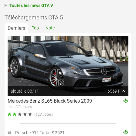
Toutes les news GTA V
Téléchargements GTA 5
Derniers
Top
Note
ajouté le 08/11
65691
Mercedes-Benz SL65 Black Series 2009
dans Véhicules
(123 votes)
Porsche 911 Turbo S 2021