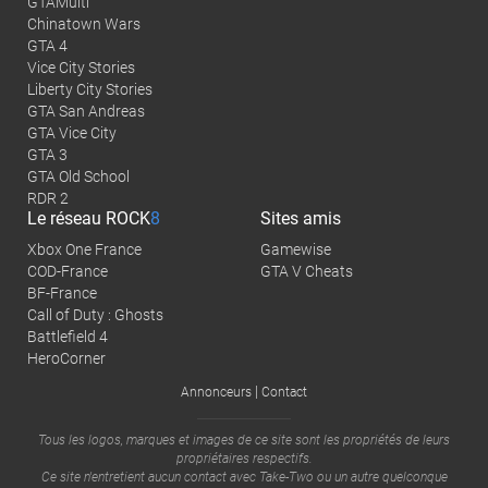
GTAMulti
Chinatown Wars
GTA 4
Vice City Stories
Liberty City Stories
GTA San Andreas
GTA Vice City
GTA 3
GTA Old School
RDR 2
Le réseau
ROCK
8
Sites amis
Xbox One France
Gamewise
COD-France
GTA V Cheats
BF-France
Call of Duty : Ghosts
Battlefield 4
HeroCorner
|
Annonceurs
Contact
Tous les logos, marques et images de ce site sont les propriétés de leurs
propriétaires respectifs.
Ce site n'entretient aucun contact avec
Take-Two
ou un autre quelconque