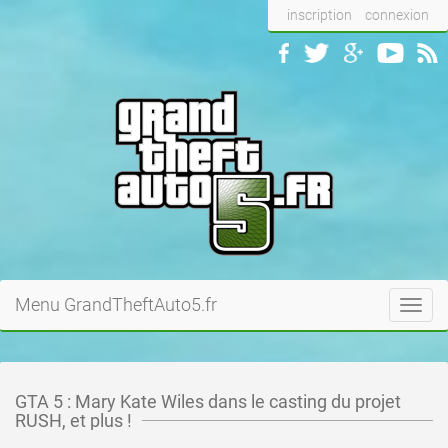
inscription
connexion
Menu GrandTheftAuto5.fr
Toggl
navig
GTA 5 : Mary Kate Wiles dans le casting du projet
RUSH, et plus !