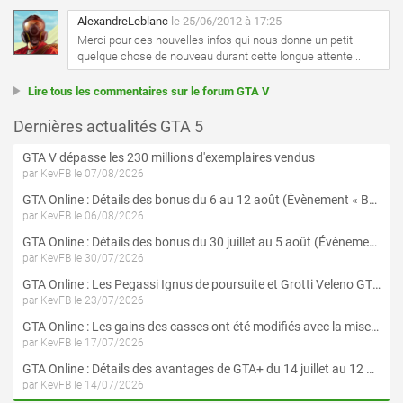
AlexandreLeblanc
le 25/06/2012 à 17:25
Merci pour ces nouvelles infos qui nous donne un petit
quelque chose de nouveau durant cette longue attente...
Lire tous les commentaires sur le forum GTA V
Dernières actualités GTA 5
GTA V dépasse les 230 millions d'exemplaires vendus
par KevFB le 07/08/2026
GTA Online : Détails des bonus du 6 au 12 août (Évènement « Braquages de l'été » - Suite et fin)
par KevFB le 06/08/2026
GTA Online : Détails des bonus du 30 juillet au 5 août (Évènement « Braquages d'été »)
par KevFB le 30/07/2026
GTA Online : Les Pegassi Ignus de poursuite et Grotti Veleno GT sont maintenant disponibles
par KevFB le 23/07/2026
GTA Online : Les gains des casses ont été modifiés avec la mise à jour « Le Braquage du Kortz Center »
par KevFB le 17/07/2026
GTA Online : Détails des avantages de GTA+ du 14 juillet au 12 août
par KevFB le 14/07/2026