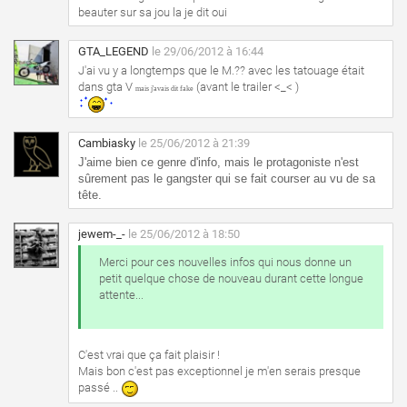
beauter sur sa jou la je dit oui
GTA_LEGEND
le 29/06/2012 à 16:44
J'ai vu y a longtemps que le M.?? avec les tatouage était
dans gta V
(avant le trailer <_< )
mais j'avais dit fake
Cambiasky
le 25/06/2012 à 21:39
J'aime bien ce genre d'info, mais le protagoniste n'est
sûrement pas le gangster qui se fait courser au vu de sa
tête.
jewem-_-
le 25/06/2012 à 18:50
Merci pour ces nouvelles infos qui nous donne un
petit quelque chose de nouveau durant cette longue
attente...
C'est vrai que ça fait plaisir !
Mais bon c'est pas exceptionnel je m'en serais presque
passé ..