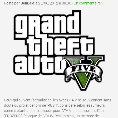
Posté par
BenDeR
le 25/06/2012 à 09:36 -
Un commentaire ?
Ceux qui suivent l'actualité en lien avec GTA V se souviennent sans
doute du projet dénommé "RUSH", considéré selon les rumeurs
comme étant un nom de code pour GTA V, un peu comme l'était
"FROZEN" à l'époque de GTA IV. Récemment, un membre de