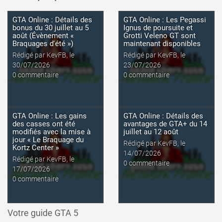
GTA Online : Détails des
GTA Online : Les Pegassi
bonus du 30 juillet au 5
Ignus de poursuite et
août (Évènement «
Grotti Veleno GT sont
Braquages d'été »)
maintenant disponibles
Rédigé par KevFB, le
Rédigé par KevFB, le
30/07/2026
23/07/2026
lire l'article
lire l'article
0 commentaire
0 commentaire
GTA Online : Les gains
GTA Online : Détails des
des casses ont été
avantages de GTA+ du 14
modifiés avec la mise à
juillet au 12 août
jour « Le Braquage du
Rédigé par KevFB, le
Kortz Center »
14/07/2026
Rédigé par KevFB, le
0 commentaire
17/07/2026
0 commentaire
Votre guide GTA 5