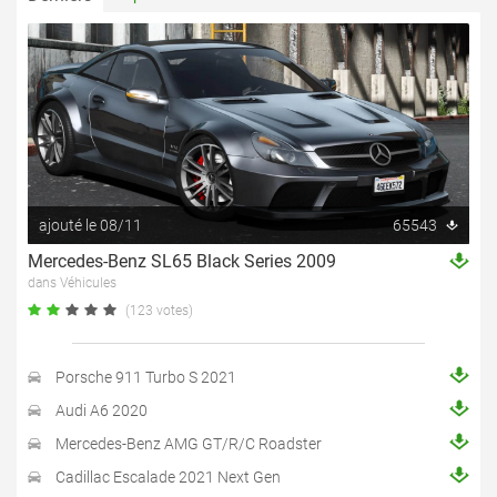
ajouté le 08/11
65543
Mercedes-Benz SL65 Black Series 2009
dans Véhicules
(123 votes)
Porsche 911 Turbo S 2021
Audi A6 2020
Mercedes-Benz AMG GT/R/C Roadster
Cadillac Escalade 2021 Next Gen