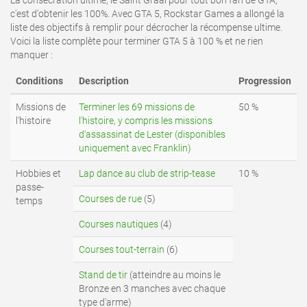
La consécration ultime, le Saint Graal pour tout bon fan de GTA,
c'est d'obtenir les 100%. Avec GTA 5, Rockstar Games a allongé la
liste des objectifs à remplir pour décrocher la récompense ultime.
Voici la liste complète pour terminer GTA 5 à 100 % et ne rien
manquer :
Conditions
Description
Progression
Missions de
Terminer les 69 missions de
50 %
l'histoire
l'histoire, y compris les missions
d'assassinat de Lester (disponibles
uniquement avec Franklin)
Hobbies et
Lap dance au club de strip-tease
10 %
passe-
Courses de rue
(5)
temps
Courses nautiques
(4)
Courses tout-terrain
(6)
Stand de tir
(atteindre au moins le
Bronze en 3 manches avec chaque
type d'arme)