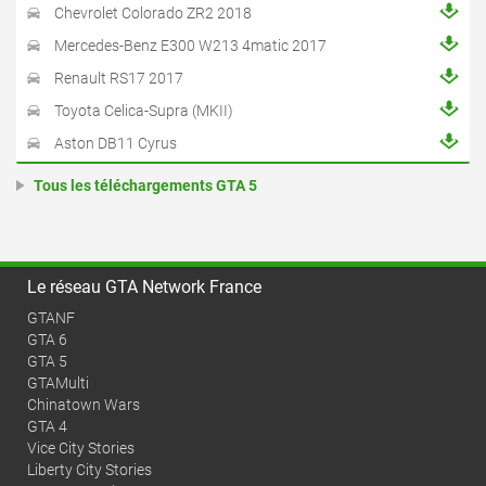
Chevrolet Colorado ZR2 2018
Mercedes-Benz E300 W213 4matic 2017
Renault RS17 2017
Toyota Celica-Supra (MKII)
Aston DB11 Cyrus
Tous les téléchargements GTA 5
Le réseau GTA Network France
GTANF
GTA 6
GTA 5
GTAMulti
Chinatown Wars
GTA 4
Vice City Stories
Liberty City Stories