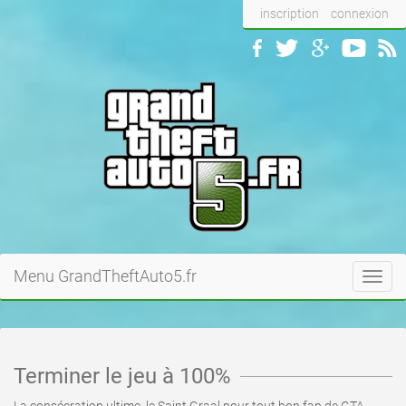
inscription
connexion
Menu GrandTheftAuto5.fr
Toggl
navig
Terminer le jeu à 100%