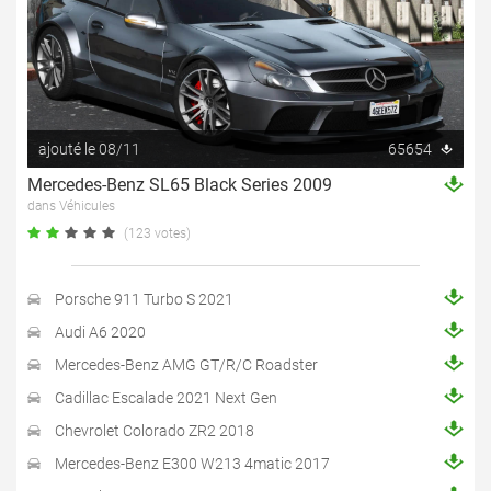
ajouté le 08/11
65654
Mercedes-Benz SL65 Black Series 2009
dans Véhicules
(123 votes)
Porsche 911 Turbo S 2021
Audi A6 2020
Mercedes-Benz AMG GT/R/C Roadster
Cadillac Escalade 2021 Next Gen
Chevrolet Colorado ZR2 2018
Mercedes-Benz E300 W213 4matic 2017