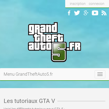
inscription
connexion
Menu GrandTheftAuto5.fr
Toggl
navig
Les tutoriaux GTA V