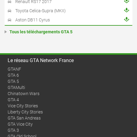
Renault RS17 2017
Toyota Celica-Supra (MKII)
Aston DB11 Cyrus
Tous les téléchargements GTA 5
Le réseau GTA Network France
GTANF
GTA 6
GTA 5
GTAMulti
Chinatown Wars
GTA 4
Vice City Stories
Liberty City Stories
GTA San Andreas
GTA Vice City
GTA 3
GTA Old School