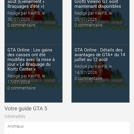
août (Évènement «
Grotti Veleno GT sont
Braquages d'été »)
maintenant disponibles
Rédigé par KevFB, le
Rédigé par KevFB, le
30/07/2026
23/07/2026
lire l'article
lire l'article
0 commentaire
0 commentaire
GTA Online : Les gains
GTA Online : Détails des
des casses ont été
avantages de GTA+ du 14
modifiés avec la mise à
juillet au 12 août
jour « Le Braquage du
Rédigé par KevFB, le
Kortz Center »
14/07/2026
Rédigé par KevFB, le
0 commentaire
17/07/2026
0 commentaire
Votre guide GTA 5
Généralités
Animaux